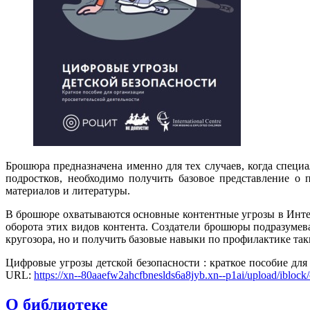
Брошюра предназначена именно для тех случаев, когда специ
подростков, необходимо получить базовое представление о
материалов и литературы.
В брошюре охватываются основные контентные угрозы в Интер
оборота этих видов контента. Создатели брошюры подразумева
кругозора, но и получить базовые навыки по профилактике так
Цифровые угрозы детской безопасности : краткое пособие для о
URL:
https://xn--80aaefw2ahcfbneslds6a8jyb.xn--p1ai/upload/iblo
О библиотеке