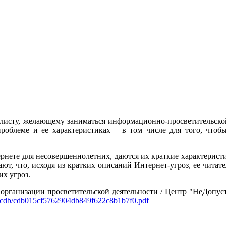
алисту, желающему заниматься информационно-просветительско
 проблеме и ее характеристиках – в том числе для того, что
нете для несовершеннолетних, даются их краткие характерист
ют, что, исходя из кратких описаний Интернет-угроз, ее читате
их угроз.
рганизации просветительской деятельности / Центр "НеДопусти!"
ck/cdb/cdb015cf5762904db849f622c8b1b7f0.pdf