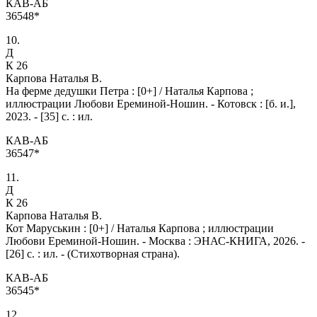
КАВ-АБ
36548*
10.
Д
К 26
Карпова Наталья В.
На ферме дедушки Петра : [0+] / Наталья Карпова ;
иллюстрации Любови Ереминой-Ношин. - Котовск : [б. и.],
2023. - [35] с. : ил.
КАВ-АБ
36547*
11.
Д
К 26
Карпова Наталья В.
Кот Маруськин : [0+] / Наталья Карпова ; иллюстрации
Любови Ереминой-Ношин. - Москва : ЭНАС-КНИГА, 2026. -
[26] с. : ил. - (Стихотворная страна).
КАВ-АБ
36545*
12.