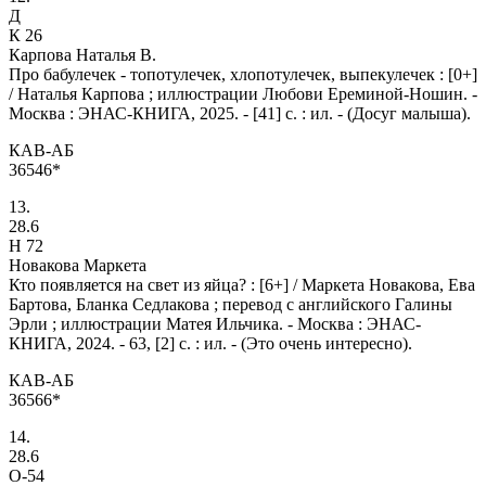
Д
К 26
Карпова Наталья В.
Про бабулечек - топотулечек, хлопотулечек, выпекулечек : [0+]
/ Наталья Карпова ; иллюстрации Любови Ереминой-Ношин. -
Москва : ЭНАС-КНИГА, 2025. - [41] с. : ил. - (Досуг малыша).
КАВ-АБ
36546*
13.
28.6
Н 72
Новакова Маркета
Кто появляется на свет из яйца? : [6+] / Маркета Новакова, Ева
Бартова, Бланка Седлакова ; перевод с английского Галины
Эрли ; иллюстрации Матея Ильчика. - Москва : ЭНАС-
КНИГА, 2024. - 63, [2] с. : ил. - (Это очень интересно).
КАВ-АБ
36566*
14.
28.6
О-54