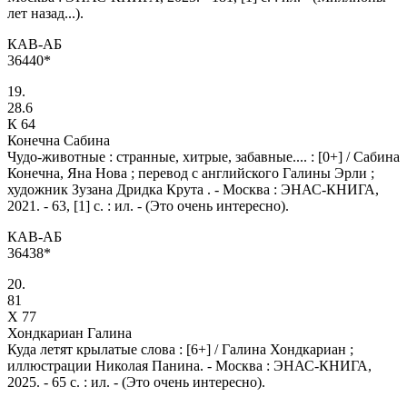
лет назад...).
КАВ-АБ
36440*
19.
28.6
К 64
Конечна Сабина
Чудо-животные : странные, хитрые, забавные.... : [0+] / Сабина
Конечна, Яна Нова ; перевод с английского Галины Эрли ;
художник Зузана Дридка Крута . - Москва : ЭНАС-КНИГА,
2021. - 63, [1] с. : ил. - (Это очень интересно).
КАВ-АБ
36438*
20.
81
Х 77
Хондкариан Галина
Куда летят крылатые слова : [6+] / Галина Хондкариан ;
иллюстрации Николая Панина. - Москва : ЭНАС-КНИГА,
2025. - 65 с. : ил. - (Это очень интересно).