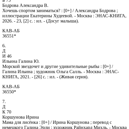
Б 75
Бодрова Александра В.
Хочешь спортом заниматься? : [0+] / Александра Бодрова ;
иллюстрации Екатерины Худеевой. - Москва : ЭНАС-КНИГА,
2026. - 23, [2] с. : ил. - (Досуг малыша).
КАВ-АБ
36551*
6.
Д
И 46
Ильина Галина Ю.
Морской звездочет и другие удивительные рыбы : [0+] /
Галина Ильина ; художник Ольга Салль. - Москва : ЭНАС-
КНИГА, 2021. - [26] с. : ил. - (Живая серия).
КАВ-АБ
36550*
7.
Д
К 70
Коршунова Ирина
Мама для лисёнка : [0+] / Ирина Коршунова ; перевод с
немецкого Галина Эрли ; художник Райнхард Михль. - Москва