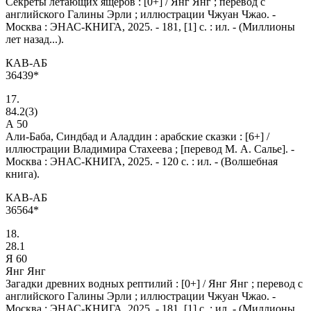
Секреты летающих ящеров : [0+] / Янг Янг ; перевод с
английского Галины Эрли ; иллюстрации Чжуан Чжао. -
Москва : ЭНАС-КНИГА, 2025. - 181, [1] с. : ил. - (Миллионы
лет назад...).
КАВ-АБ
36439*
17.
84.2(3)
А 50
Али-Баба, Синдбад и Аладдин
: арабские сказки : [6+] /
иллюстрации Владимира Стахеева ; [перевод М. А. Салье]. -
Москва : ЭНАС-КНИГА, 2025. - 120 с. : ил. - (Волшебная
книга).
КАВ-АБ
36564*
18.
28.1
Я 60
Янг Янг
Загадки древних водных рептилий : [0+] / Янг Янг ; перевод с
английского Галины Эрли ; иллюстрации Чжуан Чжао. -
Москва : ЭНАС-КНИГА, 2025. - 181, [1] с. : ил. - (Миллионы