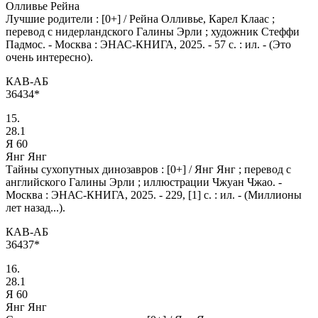
Олливье Рейна
Лучшие родители : [0+] / Рейна Олливье, Карел Клаас ;
перевод с нидерландского Галины Эрли ; художник Стеффи
Падмос. - Москва : ЭНАС-КНИГА, 2025. - 57 с. : ил. - (Это
очень интересно).
КАВ-АБ
36434*
15.
28.1
Я 60
Янг Янг
Тайны сухопутных динозавров : [0+] / Янг Янг ; перевод с
английского Галины Эрли ; иллюстрации Чжуан Чжао. -
Москва : ЭНАС-КНИГА, 2025. - 229, [1] с. : ил. - (Миллионы
лет назад...).
КАВ-АБ
36437*
16.
28.1
Я 60
Янг Янг