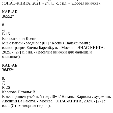
: ЭНАС-КНИГА, 2021. - 24, [1] с. : ил. - (Добрая книжка).
КАВ-АБ
36552*
8.
Д
В 15
Валаханович Ксения
Мы с папой - заодно! : [0+] / Ксения Валаханович ;
иллюстрации Елены Баренбаум. - Москва : ЭНАС-КНИГА,
2025. - [27] с. : ил. - (Веселые книжки для малыша и
малышки).
КАВ-АБ
36432*
9.
Д
К 26
Карпова Наталья В.
В лес пришел учебный год : [0+] / Наталья Карпова ; художник
Аксинья La Paloma. - Москва : ЭНАС-КНИГА, 2024. - [27] с. :
ил. - (Стихотворная страна).