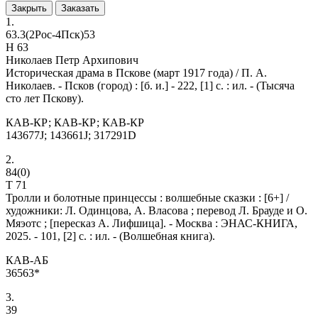
Закрыть
Заказать
1.
63.3(2Рос-4Пск)53
Н 63
Николаев Петр Архипович
Историческая драма в Пскове (март 1917 года) / П. А.
Николаев. - Псков (город) : [б. и.] - 222, [1] с. : ил. - (Тысяча
сто лет Пскову).
КАВ-КР; КАВ-КР; КАВ-КР
143677J; 143661J; 317291D
2.
84(0)
Т 71
Тролли и болотные принцессы
: волшебные сказки : [6+] /
художники: Л. Одинцова, А. Власова ; перевод Л. Брауде и О.
Мяэотс ; [пересказ А. Лифшица]. - Москва : ЭНАС-КНИГА,
2025. - 101, [2] с. : ил. - (Волшебная книга).
КАВ-АБ
36563*
3.
39