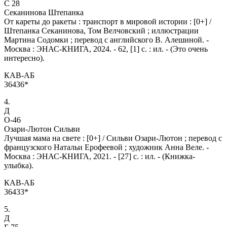
С 28
Секанинова Штепанка
От кареты до ракеты : транспорт в мировой истории : [0+] /
Штепанка Секанинова, Том Велчовский ; иллюстрации
Мартина Содомки ; перевод с английского В. Алешиной. -
Москва : ЭНАС-КНИГА, 2024. - 62, [1] с. : ил. - (Это очень
интересно).
КАВ-АБ
36436*
4.
Д
О-46
Озари-Лютон Сильви
Лучшая мама на свете : [0+] / Сильви Озари-Лютон ; перевод с
французского Натальи Ерофеевой ; художник Анна Веле. -
Москва : ЭНАС-КНИГА, 2021. - [27] с. : ил. - (Книжка-
улыбка).
КАВ-АБ
36433*
5.
Д