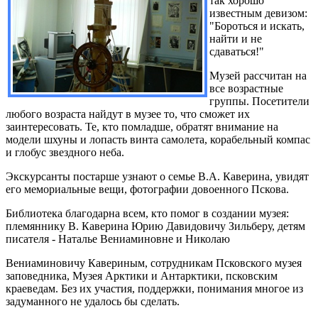
так хорошо
известным девизом:
"Бороться и искать,
найти и не
сдаваться!"
Музей рассчитан на
все возрастные
группы. Посетители
любого возраста найдут в музее то, что сможет их
заинтересовать. Те, кто помладше, обратят внимание на
модели шхуны и лопасть винта самолета, корабельный компас
и глобус звездного неба.
Экскурсанты постарше узнают о семье В.А. Каверина, увидят
его мемориальные вещи, фотографии довоенного Пскова.
Библиотека благодарна всем, кто помог в создании музея:
племяннику В. Каверина Юрию Давидовичу Зильберу, детям
писателя - Наталье Вениаминовне и Николаю
Вениаминовичу Кавериным, сотрудникам Псковского музея
заповедника, Музея Арктики и Антарктики, псковским
краеведам. Без их участия, поддержки, понимания многое из
задуманного не удалось бы сделать.