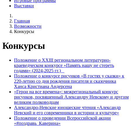
Игровые программы
Выставки
Главная
Возможности
Конкурсы
Конкурсы
Положение о XХIII региональном литературно-
краеведческом конкурсе «Память нашу не стереть
годами» (2024-2025 гг.)
Положение о конкурсе рисунков «В гостях у сказки» к
220-летию со дня рождения писателя и сказочника
Ханса Кристиана Андерсена
«Герои на все времена»: межрегиональный конкурс
рисунков, посвященный Александру Невскому и другим
великим полководцам
Александро-Невские юношеские чтения «Александр
Невский и его современники в истории и культуре»
Положение о проведении Всероссийской акции
«#поздравь_Каверина»