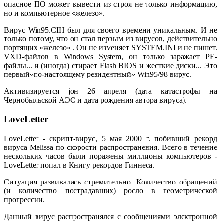
опасное ПО может вывести из строя не только информацию,
но и компьютерное «железо».
Вирус Win95.CIH был для своего времени уникальным. И не
только потому, что он стал первым из вирусов, действительно
портящих «железо» . Он не изменяет SYSTEM.INI и не пишет.
VXD-файлов в Windows System, он только заражает PE-
файлы... и (иногда) стирает Flash BIOS и жесткие диски... Это
первый«по-настоящему резидентный» Win95/98 вирус.
Активизируется jон 26 апреля (дата катастрофы на
Чернобыльской АЭС и дата рождения автора вируса).
LoveLetter
LoveLetter - скрипт-вирус, 5 мая 2000 г. побивший рекорд
вируса Melissa по скорости распространения. Всего в течение
нескольких часов были поражены миллионы компьютеров -
LoveLetter попал в Книгу рекордов Гиннеса.
Ситуация развивалась стремительно. Количество обращений
(и количество пострадавших) росло в геометрической
прогрессии.
Данный вирус распространялся с сообщениями электронной