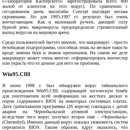
(«Лаборатория Касперского» зарегистрировала всего 800
жалоб от клиентов на этот вирус). По сравнению с
сегодняшним днем, масштабы Concept выглядят весьма
скромными. Но для 1995-1997 гг. результат был очень
впечатляющим. Как и маленький ручеек, дающий силу
бурной реке, макровирусы предопределили стремительный
выход вирусов на мировую арену.
Среди пользователей бытует мнение, что макровирус - просто
безобидная подпрограмма, способная лишь на мелкие пакости
вроде замены букв и знаков препинания. На самом же деле
макровирус может очень многое: отформатировать винчестер
или украсть что-то ценное для него не проблема.
Win95.CIH
В июне 1998 г. был обнаружен вирус тайваньского
происхождения Win95.CIH, содержащий логическую бомбу
для уничтожения всей информации на жестких дисках и
порчи содержимого BIOS на некоторых системных платах.
Дата срабатывания программы (26 апреля) совпадала с датой
аварии на Чернобыльской атомной электростанции,
вследствие чего вирус получил второе имя - «Чернобыль»
(Chernobyl). Именно данный вирус показал уязвимость систем
перезаписи BIOS. Таким образом, вдруг оказалось, что