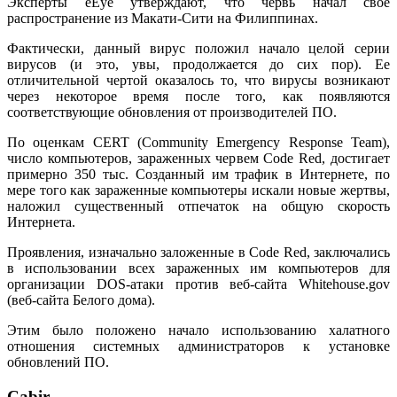
Эксперты eEye утверждают, что червь начал свое
распространение из Макати-Сити на Филиппинах.
Фактически, данный вирус положил начало целой серии
вирусов (и это, увы, продолжается до сих пор). Ее
отличительной чертой оказалось то, что вирусы возникают
через некоторое время после того, как появляются
соответствующие обновления от производителей ПО.
По оценкам CERT (Community Emergency Response Team),
число компьютеров, зараженных червем Code Red, достигает
примерно 350 тыс. Созданный им трафик в Интернете, по
мере того как зараженные компьютеры искали новые жертвы,
наложил существенный отпечаток на общую скорость
Интернета.
Проявления, изначально заложенные в Code Red, заключались
в использовании всех зараженных им компьютеров для
организации DOS-атаки против веб-сайта Whitehouse.gov
(веб-сайта Белого дома).
Этим было положено начало использованию халатного
отношения системных администраторов к установке
обновлений ПО.
Cabir