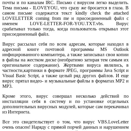
почты и по каналам IRC. Письмо с вирусом легко выделить.
Тема письма - ILOVEYOU, что сразу же бросается в глаза. В
самом письме содержатся текст kindly check the attached
LOVELETTER coming from me и присоединенный файл с
именем LOVE-LETTER-FOR-YOU.TXT.vbs. Вирус
срабатывал только тогда, когда пользователь открывал этот
присоединенный файл.
Вирус рассылал себя по всем адресам, которые находил в
адресной книге почтовой программы MS Outlook
инфицированного компьютера, а также записывал свои копии
в файлы на жестком диске (необратимо затирая тем самым их
оригинальное содержание). Жертвами вируса являлись, в
частности,картинки в формате JPEG, программы Java Script и
Visual Basic Script, а также целый ряд других файлов. И еще
вирус прятал видео- и музыкальные файлы в форматах MP2 и
MP3.
Кроме этого, вирус совершал несколько действий по
инсталляции себя в систему и по установке отдельных
дополнительных вирусных модулей, которые сам перекачивал
из Интернета.
Все это свидетельствует о том, что вирус VBS.LoveLetter
очень опасен! Наряду с прямой порчей данных и нарушением