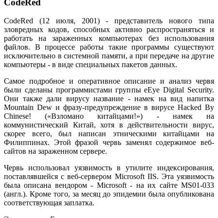
CodeRed
CodeRed (12 июля, 2001) - представитель нового типа
зловредных кодов, способных активно распространяться и
работать на зараженных компьютерах без использования
файлов. В процессе работы такие программы существуют
исключительно в системной памяти, а при передаче на другие
компьютеры - в виде специальных пакетов данных.
Самое подробное и оперативное описание и анализ червя
были сделаны программистами группы eEye Digital Security.
Они также дали вирусу название - намек на вид напитка
Mountain Dew и фразу-предупреждение в вирусе Hacked By
Chinese! («Взломано китайцами!») - намек на
коммунистический Китай, хотя в действительности вирус,
скорее всего, был написан этническими китайцами на
Филиппинах. Этой фразой червь заменял содержимое веб-
сайтов на зараженном сервере.
Червь использовал уязвимость в утилите индексирования,
поставлявшейся с веб-сервером Microsoft IIS. Эта уязвимость
была описана вендором - Microsoft - на их сайте MS01-033
(англ.). Кроме того, за месяц до эпидемии была опубликована
соответствующая заплатка.