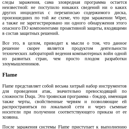
следы заражения, сама зловредная программа остается
неизвестной: не поступило никаких сведений ни о каких
других инцидентах с перезаписью содержимого диска,
произошедших по той же схеме, что при заражении Wiper,
а также не зарегистрировано ни одного обнаружения этого
опасного ПО компонентами проактивной защиты, входящими
в состав защитных решений.
Все это, в целом, приводит к мысли о том, что данное
решение скорее является продуктом деятельности
технических лабораторий ведения компьютерных войн одной
из развитых стран, чем просто плодом разработки
злоумышленников.
Flame
Flame представляет собой весьма хитрый набор инструментов
для проведения атак, значительно превосходящий по
сложности Duqu. Это троянская программа - бэкдор, имеющая
также черты, свойственные червям и позволяющие ей
распространяться по локальной сети и через съемные
носители при получении соответствующего приказа от ее
хозяина.
После заражения системы Flame приступает к выполнению