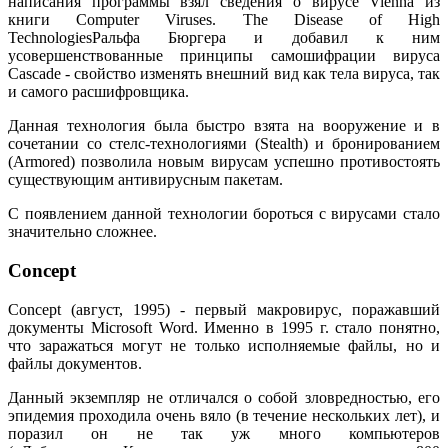
написания программы взял сведения о вирусе Vienna из
книги Computer Viruses. The Disease of High
TechnologiesРальфа Бюргера и добавил к ним
усовершенствованные принципы самошифрации вируса
Cascade - свойство изменять внешний вид как тела вируса, так
и самого расшифровщика.
Данная технология была быстро взята на вооружение и в
сочетании со стелс-технологиями (Stealth) и бронированием
(Armored) позволила новым вирусам успешно противостоять
существующим антивирусным пакетам.
С появлением данной технологии бороться с вирусами стало
значительно сложнее.
Concept
Concept (август, 1995) - первый макровирус, поражавший
документы Microsoft Word. Именно в 1995 г. стало понятно,
что заражаться могут не только исполняемые файлы, но и
файлы документов.
Данный экземпляр не отличался о собой зловредностью, его
эпидемия проходила очень вяло (в течение нескольких лет), и
поразил он не так уж много компьютеров