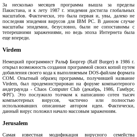
За несколько месяцев программа вышла за пределы
Пакистана, и к лету 1987 г. эпидемия достигла глобальных
масштабов. Фактически, это была первая и, увы, далеко не
последняя эпидемия вирусов для IBM PC. В данном случае
масштабы эпидемии, безусловно, были не сопоставимы с
теперешними заражениями, но ведь эпоха Интернета была
еще впереди.
Virdem
Немецкий программист Ральф Бюргер (Ralf Burger) в 1986 г.
открыл возможность создания программой своих копий путем
добавления своего кода к выполняемым DOS-файлам формата
COM. Опытный образец программы, получившей название
Virdem, был продемонстрирован на форуме компьютерного
андеграунда - Chaos Computer Club (декабрь, 1986, Гамбург,
ФРГ). Это послужило толчком к написанию сотен тысяч
компьютерных вирусов, частично или полностью
использовавших описанные автором идеи. Фактически,
данный вирус положил начало массовым заражениям.
Jerusalem
Самая известная модификация вирусного семейства