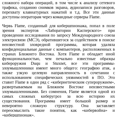
сложного набора операций, в том числе к анализу сетевого
трафика, созданию снимков экрана, аудиозаписи разговоров,
перехвату клавиатурных нажатий и т.д. Все эти данные
доступны операторам через командные серверы Flame.
Червь Flame, созданный для кибершпионажа, попал в поле
зрения экспертов «Лаборатории Касперского» при
проведении исследования по запросу Международного союза
электросвязи (МСЭ), обратившегося за содействием в поиске
неизвестной зловредной программы, которая удаляла
конфиденциальные данные с компьютеров, расположенных в
странах Ближнего Востока. Хотя Flame и обладает иной
функциональностью, чем печально известные образцы
кибероружия Duqu и Stuxnet, все эти программы-
злоумышленники имеют много общего: географию атак, а
также узкую целевую направленность в сочетании с
использованием специфических уязвимостей в ПО. Это
ставит Flame в один ряд с «кибернетическим супероружием»,
развертываемым на Ближнем Востоке неизвестными
злоумышленниками. Без сомнения, Flame является одной из
самых сложных киберугроз за всю историю их
существования. Программа имеет большой размер и
невероятно сложную структуру. Она заставляет
переосмыслить такие понятия, как «кибервойна» и
«кибершпионаж».