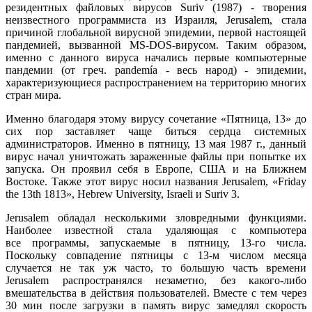
резидентных файловых вирусов Suriv (1987) - творения
неизвестного программиста из Израиля, Jerusalem, стала
причиной глобальной вирусной эпидемии, первой настоящей
пандемией, вызванной MS-DOS-вирусом. Таким образом,
именно с данного вируса начались первые компьютерные
пандемии (от греч. pandemía - весь народ) - эпидемии,
характеризующиеся распространением на территорию многих
стран мира.
Именно благодаря этому вирусу сочетание «Пятница, 13» до
сих пор заставляет чаще биться сердца системных
администраторов. Именно в пятницу, 13 мая 1987 г., данный
вирус начал уничтожать зараженные файлы при попытке их
запуска. Он проявил себя в Европе, США и на Ближнем
Востоке. Также этот вирус носил названия Jerusalem, «Friday
the 13th 1813», Hebrew University, Israeli и Suriv 3.
Jerusalem обладал несколькими зловредными функциями.
Наиболее известной стала удаляющая с компьютера
все программы, запускаемые в пятницу, 13-го числа.
Поскольку совпадение пятницы с 13-м числом месяца
случается не так уж часто, то большую часть времени
Jerusalem распространялся незаметно, без какого-либо
вмешательства в действия пользователей. Вместе с тем через
30 мин после загрузки в память вирус замедлял скорость