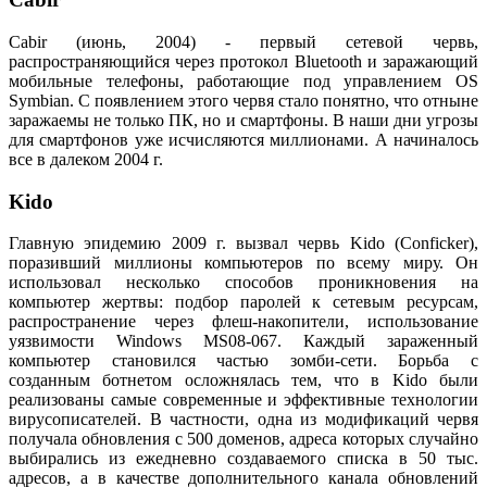
Cabir (июнь, 2004) - первый сетевой червь,
распространяющийся через протокол Bluetooth и заражающий
мобильные телефоны, работающие под управлением OS
Symbian. С появлением этого червя стало понятно, что отныне
заражаемы не только ПК, но и смартфоны. В наши дни угрозы
для смартфонов уже исчисляются миллионами. А начиналось
все в далеком 2004 г.
Kido
Главную эпидемию 2009 г. вызвал червь Kido (Conficker),
поразивший миллионы компьютеров по всему миру. Он
использовал несколько способов проникновения на
компьютер жертвы: подбор паролей к сетевым ресурсам,
распространение через флеш-накопители, использование
уязвимости Windows MS08-067. Каждый зараженный
компьютер становился частью зомби-сети. Борьба с
созданным ботнетом осложнялась тем, что в Kido были
реализованы самые современные и эффективные технологии
вирусописателей. В частности, одна из модификаций червя
получала обновления с 500 доменов, адреса которых случайно
выбирались из ежедневно создаваемого списка в 50 тыс.
адресов, а в качестве дополнительного канала обновлений