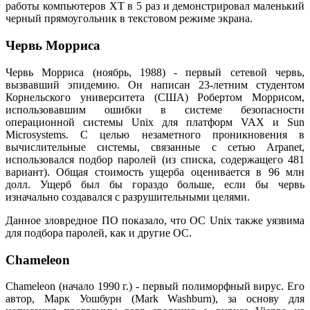
работы компьютеров XT в 5 раз и демонстрировал маленький
черный прямоугольник в текстовом режиме экрана.
Червь Морриса
Червь Морриса (ноябрь, 1988) - первый сетевой червь,
вызвавший эпидемию. Он написан 23-летним студентом
Корнельского университета (США) Робертом Моррисом,
использовавшим ошибки в системе безопасности
операционной системы Unix для платформ VAX и Sun
Microsystems. С целью незаметного проникновения в
вычислительные системы, связанные с сетью Arpanet,
использовался подбор паролей (из списка, содержащего 481
вариант). Общая стоимость ущерба оценивается в 96 млн
долл. Ущерб был бы гораздо больше, если бы червь
изначально создавался с разрушительными целями.
Данное зловредное ПО показало, что ОС Unix также уязвима
для подбора паролей, как и другие ОС.
Chameleon
Chameleon (начало 1990 г.) - первый полиморфный вирус. Его
автор, Марк Уошбурн (Mark Washburn), за основу для