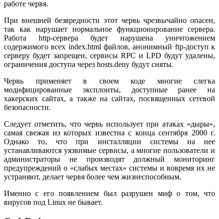
работе червя.
При внешней безвредности этот червь чрезвычайно опасен,
так как нарушает нормальное функционирование сервера.
Работа http-сервера будет нарушена уничтожением
содержимого всех index.html файлов, анонимный ftp-доступ к
серверу будет запрещен, cервисы RPC и LPD будут удалены,
ограничения доступа через hosts.deny будут сняты.
Червь применяет в своем коде многие слегка
модифицированные эксплоиты, доступные ранее на
хакерских сайтах, а также на сайтах, посвященных сетевой
безопасности.
Cледует отметить, что червь использует при атаках «дыры»,
самая свежая из которых известна с конца сентября 2000 г.
Однако то, что при инсталляции системы на нее
устанавливаются уязвимые сервисы, а многие пользователи и
администраторы не производят должный мониторинг
предупреждений о «слабых местах» системы и вовремя их не
устраняют, делает червя более чем жизнеспособным.
Именно с его появлением был разрушен миф о том, что
вирусов под Linux не бывает.