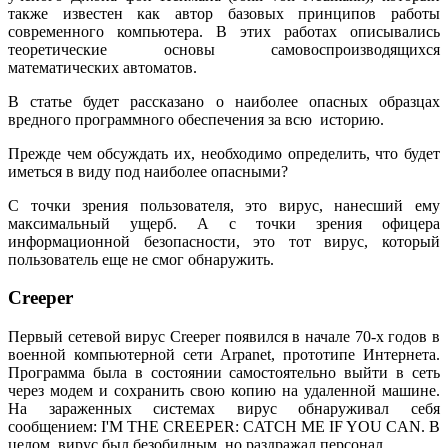
также известен как автор базовых принципов работы
современного компьютера. В этих работах описывались
теоретические основы самовоспроизводящихся
математических автоматов.
В статье будет рассказано о наиболее опасных образцах
вредного программного обеспечения за всю историю.
Прежде чем обсуждать их, необходимо определить, что будет
иметься в виду под наиболее опасными?
С точки зрения пользователя, это вирус, нанесший ему
максимальный ущерб. А с точки зрения офицера
информационной безопасности, это тот вирус, который
пользователь еще не смог обнаружить.
Creeper
Первый сетевой вирус Creeper появился в начале 70-х годов в
военной компьютерной сети Arpanet, прототипе Интернета.
Программа была в состоянии самостоятельно выйти в сеть
через модем и сохранить свою копию на удаленной машине.
На зараженных системах вирус обнаруживал себя
сообщением: I'M THE CREEPER: CATCH ME IF YOU CAN. В
целом, вирус был безобидным, но раздражал персонал.