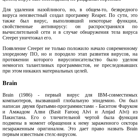
Для удаления назойливого, но, в общем-то, безвредного
вируса неизвестный создал программу Reaper. По сути, это
также был вирус, выполнявший некоторые функции,
свойственные антивирусу: он распространялся по
вычислительной сети и в случае обнаружения тела вируса
Creeper уничтожал его.
Появление Creeper не только положило начало современному
злоредному ПО, но и породило этап развития вирусов, на
протяжении которого вирусописательство было уделом
немногих талантливых программистов, не преследовавших
при этом никаких материальных целей.
Brain
Brain (1986) - первый вирус для IBM-совместимых
компьютеров, вызвавший глобальную эпидемию. Он был
написан двумя братьями-программистами - Баситом Фаруком
и Амжадом Алви (Basit Farooq Alvi и Amjad Alvi) из
Пакистана. Его о тличительной чертой была функция
подмены в момент обращения к нему зараженного сектора
незараженным оригиналом. Это дает право назвать Brain
первым известным стелс-вирусом.