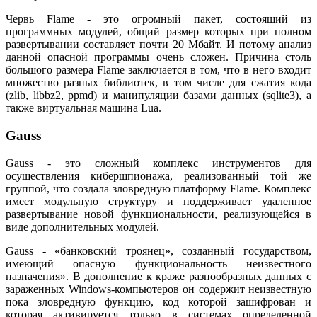
Червь Flame - это огромный пакет, состоящий из
программных модулей, общий размер которых при полном
развертывании составляет почти 20 Мбайт. И потому анализ
данной опасной программы очень сложен. Причина столь
большого размера Flame заключается в том, что в него входит
множество разных библиотек, в том числе для сжатия кода
(zlib, libbz2, ppmd) и манипуляции базами данных (sqlite3), а
также виртуальная машина Lua.
Gauss
Gauss - это сложный комплекс инструментов для
осуществления кибершпионажа, реализованный той же
группой, что создала зловредную платформу Flame. Комплекс
имеет модульную структуру и поддерживает удаленное
развертывание новой функциональности, реализующейся в
виде дополнительных модулей.
Gauss - «банковский троянец», созданный государством,
имеющий опасную функциональность неизвестного
назначения». В дополнение к краже разнообразных данных с
зараженных Windows-компьютеров он содержит неизвестную
пока зловредную функцию, код которой зашифрован и
которая активируется только в системах определенной