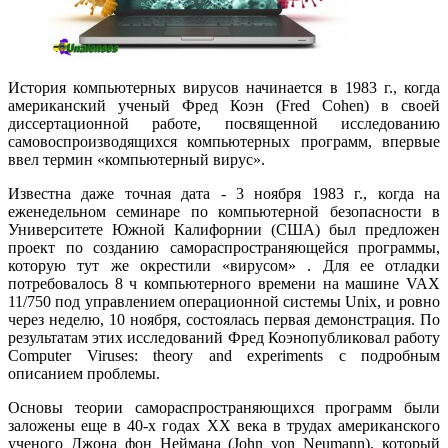
История компьютерных вирусов начинается в 1983 г., когда
американский ученый Фред Коэн (Fred Cohen) в своей
диссертационной работе, посвященной исследованию
самовоспроизводящихся компьютерных программ, впервые
ввел термин «компьютерный вирус».
Известна даже точная дата - 3 ноября 1983 г., когда на
еженедельном семинаре по компьютерной безопасности в
Университете Южной Калифорнии (США) был предложен
проект по созданию самораспространяющейся программы,
которую тут же окрестили «вирусом» . Для ее отладки
потребовалось 8 ч компьютерного времени на машине VAX
11/750 под управлением операционной системы Unix, и ровно
через неделю, 10 ноября, состоялась первая демонстрация. По
результатам этих исследований Фред Коэнопубликовал работу
Computer Viruses: theory and experiments с подробным
описанием проблемы.
Основы теории самораспространяющихся программ были
заложены еще в 40-х годах ХХ века в трудах американского
ученого Джона фон Неймана (John von Neumann), который