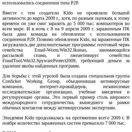
использовались соединения типа P2P.
Вместе с тем создатели Kido не проявляли большой
активности до марта 2009 г., хотя, по разным оценкам, к этому
времени он уже смог заразить до 5 000 тыс. компьютеров во
всем мире. И в ночь с 8 на 9 апреля 2009 г. зараженным ПК
была дана команда на обновление с использованием
соединения Р2Р. Помимо обновления Kido, на зараженные ПК
загружались две дополнительные программы: почтовый червь
семейства Email-Worm.Win32.Iksmas, занимающийся
рассылкой спама, и лжеантивирус семейства
FraudTool.Win32.SpywareProtect2009, требующий деньги за
удаление якобы найденных программ.
Для борьбы с этой угрозой была создана специальная группа
Conficker Working Group, объединившая антивирусные
компании, интернет-провайдеров, независимые
исследовательские организации, учебные заведения и
регулирующие органы. Это первый пример столь широкого
международного сотрудничества, вышедшего за рамки
обычных контактов между антивирусными экспертами.
Эпидемия Kido продолжалась на протяжении всего 2009 г. В
ноябре количество зараженных систем превысило 7 000 тыс.