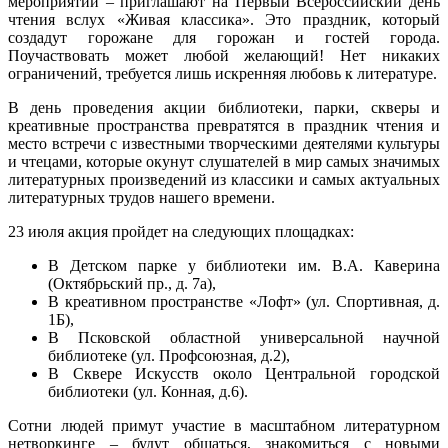
мероприятий – приглашают на Первый Всероссийский день
чтения вслух «Живая классика». Это праздник, который
создадут горожане для горожан и гостей города.
Поучаствовать может любой желающий! Нет никаких
ограничений, требуется лишь искренняя любовь к литературе.
В день проведения акции библиотеки, парки, скверы и
креативные пространства превратятся в праздник чтения и
место встречи с известными творческими деятелями культуры
и чтецами, которые окунут слушателей в мир самых значимых
литературных произведений из классики и самых актуальных
литературных трудов нашего времени.
23 июля акция пройдет на следующих площадках:
В Детском парке у библиотеки им. В.А. Каверина
(Октябрьский пр., д. 7а),
В креативном пространстве «Лофт» (ул. Спортивная, д.
1Б),
В Псковской областной универсальной научной
библиотеке (ул. Профсоюзная, д.2),
В Сквере Искусств около Центральной городской
библиотеки (ул. Конная, д.6).
Сотни людей примут участие в масштабном литературном
нетворкинге – будут общаться, знакомиться с новыми