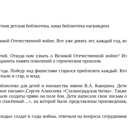
стная детская библиотека, наша библиотека награждена
икой Отечественной войне. Вот уже девять лет, каждый год, ко
тий. Откуда нам узнать о Великой Отечественной войне? Из
сохранить память поколений о героическом прошлом.
года. Победу над фашистами старался приблизить каждый. Кто
пали и стар, и млад.
блиотеке для детей и юношества имени В.А. Каверина. Дети
ое письмо»,Сергея Алексеева «Сталинградская битва». Также
лали солдаты прямо на поле боя. Дети написали свои письма о
ир спасённый…», на которой были представлены произведения,
олодых солдат в годы войны, отвечали на вопросы сотрудников