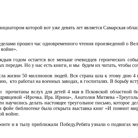
ициатором которой вот уже девять лет является Самарская обла
 пределами прошел час одновременного чтения произведений о Вел
 войне».
ждым годом остается все меньше очевидцев героических собы
ых передач. Но у нас есть книги, и мы будем их читать, чтобы 
ла жизни 50 миллионов людей. Вся страна шла к этому дню 4 
ю, кто работал на военных заводах, в госпиталях. В борьбу всту
и прочитаны вслух для детей 4 мая в Псковской областной би
дрявцевой «Ирочка. Ира. Ирина», Анатолия Митяева «Треугольн
ти научились делать настоящее треугольное письмо, которое де
, в фойе библиотеке была открыта выставка книг «И помнит м
ой войне.
фронте и в тылу приближали Победу.Ребята узнали о подвигах м