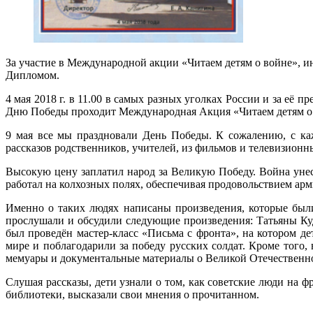
За участие в Международной акции «Читаем детям о войне», ин
Дипломом.
4 мая 2018 г. в 11.00 в самых разных уголках России и за её
Дню Победы проходит Международная Акция «Читаем детям о
9 мая все мы праздновали День Победы. К сожалению, с ка
рассказов родственников, учителей, из фильмов и телевизионн
Высокую цену заплатил народ за Великую Победу. Война унес
работал на колхозных полях, обеспечивая продовольствием арми
Именно о таких людях написаны произведения, которые был
прослушали и обсудили следующие произведения: Татьяны Ку
был проведён мастер-класс «Письма с фронта», на котором де
мире и поблагодарили за победу русских солдат. Кроме того
мемуары и документальные материалы о Великой Отечественн
Слушая рассказы, дети узнали о том, как советские люди на 
библиотеки, высказали свои мнения о прочитанном.