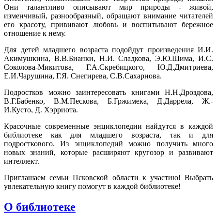
Они талантливо описывают мир природы - живой,
изменчивый, разнообразный, обращают внимание читателей
его красоту, прививают любовь и воспитывают бережное
отношение к нему.
Для детей младшего возраста подойдут произведения И.И.
Акимушкина, В.В.Бианки, Н.И. Сладкова, Э.Ю.Шима, И.С.
Соколова-Микитова, Г.А.Скребицкого, Ю.Д.Дмитриева,
Е.И.Чарушина, Г.Я. Снегирева, С.В.Сахарнова.
Подростков можно заинтересовать книгами Н.Н.Дроздова,
В.Г.Бабенко, В.М.Пескова, Б.Гржимека, Д.Даррела, Ж.-
И.Кусто, Д. Хэрриота.
Красочные современные энциклопедии найдутся в каждой
библиотеке как для младшего возраста, так и для
подросткового. Из энциклопедий можно получить много
новых знаний, которые расширяют кругозор и развивают
интеллект.
Приглашаем семьи Псковской области к участию! Выбрать
увлекательную книгу помогут в каждой библиотеке!
О библиотеке