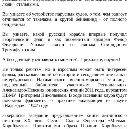
люди - стальными.
Вы узнаете об устройстве парусных судов, о том, чем рангоут
отличается от такелажа, а крутой бейдевинд - от полного
бейдевинда.
Вы узнаете, какой русский корабль впервые получил
Георгиевский флаг, и как знаменитый адмирал Федор
Федорович Ушаков связан со святым Спиридоном
Тримифунтским.
А беседочный узел завязать сможете? - Приходите, научим!
Не только ребятам, но и взрослым может быть интересен
фильм, рассказывающий об истории и сегодяшнем дне санкт-
петербургского Нахимовского военно-морского училища,
подаренный библиотеке участником Региональных
Александро-Невских юношеских чтений 2011 года, курсантом
НВМУ Григорием Николаевым. В ходе заседания клуба будут
показаны фрагменты о практике нахимовцев на шхуне
«Надежда» в 1947 году.
Завершится заседание представлением книги английского
писателя XX века Сесила Скотта Форестера «Мичман
Хорнблауэр». Прототипами образа Горацио Хорнблауэра