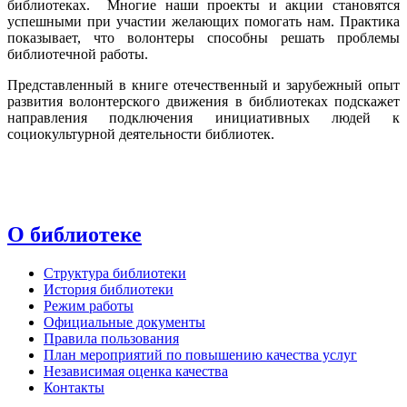
библиотеках. Многие наши проекты и акции становятся
успешными при участии желающих помогать нам. Практика
показывает, что волонтеры способны решать проблемы
библиотечной работы.
Пред­став­лен­ный в кни­ге оте­че­ствен­ный и за­ру­беж­ный опыт
раз­ви­тия во­лон­тер­ского дви­же­ния в биб­лио­те­ках подскажет
направления подключения инициативных людей к
социокультурной деятельности библиотек.
О библиотеке
Структура библиотеки
История библиотеки
Режим работы
Официальные документы
Правила пользования
План мероприятий по повышению качества услуг
Независимая оценка качества
Контакты