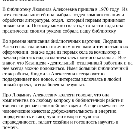
В библиотеку Людмила Алексеевна пришла в 1970 году. Из
всех специальностей она выбрала отдел комплектования и
обработки литературы, отдел, который первым принимает
новые книги. Поэтому можно сказать, что за эти годы она
практически своими руками собрала нашу библиотеку.
Во времена написания библиотечных карточек, Людмила
Алексеевна славилась отличным почерком и точностью в их
оформлении, она же одна из первых села за компьютер и
начала работать над созданием электронного каталога. Все
знают, что Казанцева - деятельный, отзывчивый работник и на
нее всегда можно положиться. Имея большой библиотечный
стаж работы, Людмила Алексеевна всегда охотно
поддерживает все новое, с интересом включаясь в любой
новый проект, всегда болея за результат.
Про Людмилу Алексеевну коллеги говорят, что она
компетентна по любому вопросу в библиотечной работе и
творчески решает сложнейшие задачи. А еще отмечают ее
человеческие качества: доброжелательность и энергию,
порядочность и такт, чувство юмора и чувство
справедливости, талант хозяйки и готовность научить и
помочь.