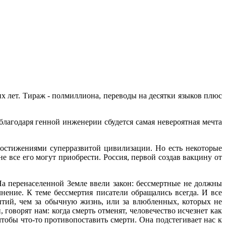
 лет. Тираж - полмиллиона, переводы на десятки языков плюс
благодаря генной инженерии сбудется самая невероятная мечта
остижениями суперразвитой цивилизации. Но есть некоторые
не все его могут приобрести. Россия, первой создав вакцину от
На перенаселенной Земле ввели закон: бессмертные не должны
нение. К теме бессмертия писатели обращались всегда. И все
ытий, чем за обычную жизнь, или за влюбленных, которых не
 говорят нам: когда смерть отменят, человечество исчезнет как
 чтобы что-то противопоставить смерти. Она подстегивает нас к