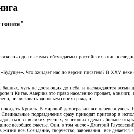
нига
утопия"
вского - одна из самых обсуждаемых российских книг последних
- «Будущее». Что ожидает нас по версии писателя? В XXV веке 
башнях, чуть не достающих до неба, и наслаждаются всеми д
ропе и Китае. Америка это право населению продает, а значит, 
лено, не рисковать здоровьем своих граждан.
 покидать Кремль. В мировой демографии все перевернулось. 
 Специальные подразделения сразу приводят приговор в испол
адоваться за великих ученых, успеющих сделать больше откр
диное всеобщее счастье. Они, в том числе - Дмитрий Глуховский,
 жизни все. Созидание, творчество, завоевания - все делается,