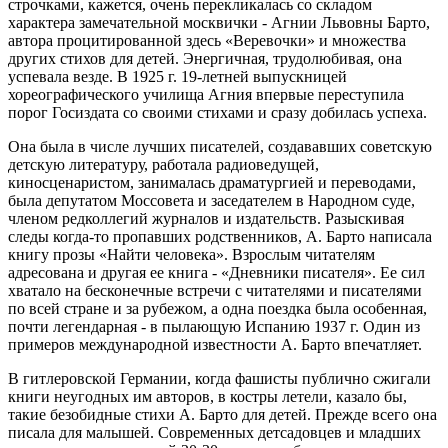
строчками, кажется, очень перекликалась со складом
характера замечательной москвички - Агнии Львовны Барто,
автора процитированной здесь «Веревочки» и множества
других стихов для детей. Энергичная, трудолюбивая, она
успевала везде. В 1925 г. 19-летней выпускницей
хореографического училища Агния впервые переступила
порог Госиздата со своими стихами и сразу добилась успеха.
Она была в числе лучших писателей, создававших советскую
детскую литературу, работала радиоведущей,
киносценаристом, занималась драматургией и переводами,
была депутатом Моссовета и заседателем в Народном суде,
членом редколлегий журналов и издательств. Разыскивая
следы когда-то пропавших родственников, А. Барто написала
книгу прозы «Найти человека». Взрослым читателям
адресована и другая ее книга - «Дневники писателя». Ее сил
хватало на бесконечные встречи с читателями и писателями
по всей стране и за рубежом, а одна поездка была особенная,
почти легендарная - в пылающую Испанию 1937 г. Один из
примеров международной известности А. Барто впечатляет.
В гитлеровской Германии, когда фашисты публично сжигали
книги неугодных им авторов, в костры летели, казало бы,
такие безобидные стихи А. Барто для детей. Прежде всего она
писала для малышей. Современных детсадовцев и младших