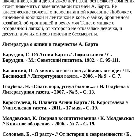
школьников, как и детей 20-30 лет назад, без всякого сомнения
стоит знакомить с замечательной поэзией А. Барто. Ее
классические сюжеты о невоспитанной красавице Любочке с
синенькой юбочкой и ленточкой в косе, о зайке, брошенном
хозяйкой, об уронившей в речку мяч Тане, о мишке с
оторванной лапкой, от которого не отказалась девочка, и
десятки других стихов поистине бессмертны.
Литература о жизни и творчестве А. Барто
Баруздин, С.
Об Агнии Барто // Люди и книги / С.
Баруздин. - М.: Советский писатель, 1982. - С. 95-111.
Басинский, П.
А мячик все не тонет, а бычок все идет / П.
Басинский // Литературная газета. - 2006. - № 9. - С. 7.
Голубева, Н.
«Спать пора, уснул бычок...» / Н. Голубева //
Литературная газета. - 2007. - № 5. - С. 13.
Коростелева, В.
Планета Агния Барто / В. Коростелева //
Учительская газета. - 2011. - 17 мая. - С. 19.
Молдавская, К.
Озорная воспитательница / К. Молдавская
// Книжное обозрение. - 2006. - № 7. - С. 19.
Соловьев, Б.
«Я расту» // От истории к современности / Б.