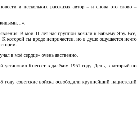
овести и нескольких рассказах автор – и снова это слово –
ду живыми…».
вления. В мои 11 лет нас группой возили к Бабьему Яру. Всё,
. К которой ты вроде непричастен, но в душе ощущается нечто
Истории.
учал в моё сердце» очень явственно.
й установил Кнессет в далёком 1951 году. День, в который по
45 году советские войска освободили крупнейший нацистский