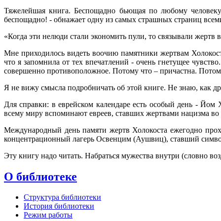
Тяжелейшая книга. Беспощадно бьющая по любому человеку, 
беспощадно! - обнажает одну из самых страшных страниц всем
«Когда эти нелюди стали экономить пули, то связывали жертв 
Мне приходилось видеть воочию памятники жертвам Холокоста 
что я запомнила от тех впечатлений - очень гнетущее чувств
совершенно противоположное. Потому что – причастна. Потому 
Я не вижу смысла подробничать об этой книге. Не знаю, как др
Для справки: в еврейском календаре есть особый день - Йом 
всему миру вспоминают евреев, ставших жертвами нацизма во
Международный день памяти жертв Холокоста ежегодно прохо
концентрационный лагерь Освенцим (Аушвиц), ставший симво
Эту книгу надо читать. Набраться мужества внутри (словно воз
О библиотеке
Структура библиотеки
История библиотеки
Режим работы