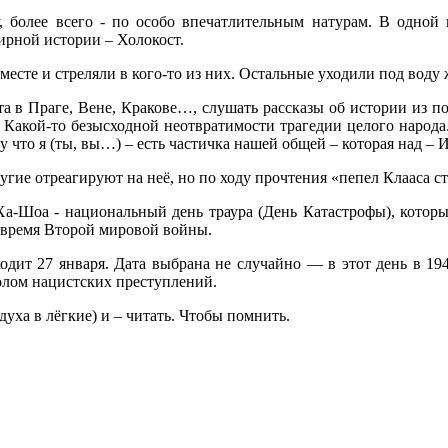
более всего - по особо впечатлительным натурам. В одной п
ирной истории – Холокост.
вместе и стреляли в кого-то из них. Остальные уходили под во
в Праге, Вене, Кракове…, слушать рассказы об истории из поя
о. Какой-то безысходной неотвратимости трагедии целого народа
что я (ты, вы…) – есть частичка нашей общей – которая над – 
угие отреагируют на неё, но по ходу прочтения «пепел Клааса ст
Ха-Шоа - национальный день траура (День Катастрофы), которы
 время Второй мировой войны.
дит 27 января. Дата выбрана не случайно — в этот день в 19
лом нацистских преступлений.
духа в лёгкие) и – читать. Чтобы помнить.