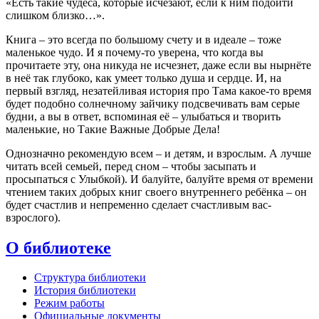
«Есть такие чудеса, которые исчезают, если к ним подойти
слишком близко…».
Книга – это всегда по большому счету и в идеале – тоже
маленькое чудо. И я почему-то уверена, что когда вы
прочитаете эту, она никуда не исчезнет, даже если вы нырнёте
в неё так глубоко, как умеет только душа и сердце. И, на
первый взгляд, незатейливая история про Тама какое-то время
будет подобно солнечному зайчику подсвечивать вам серые
будни, а вы в ответ, вспоминая её – улыбаться и творить
маленькие, но Такие Важные Добрые Дела!
Однозначно рекомендую всем – и детям, и взрослым. А лучше
читать всей семьей, перед сном – чтобы засыпать и
просыпаться с Улыбкой). И балуйте, балуйте время от времени
чтением таких добрых книг своего внутреннего ребёнка – он
будет счастлив и непременно сделает счастливым вас-
взрослого).
О библиотеке
Структура библиотеки
История библиотеки
Режим работы
Официальные документы