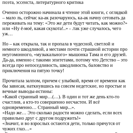
поэта, эссеиста, литературного критика
Оченно осторожно начинала я чтение этой книги, с оглядкой
– мало ль, сейчас ка-ак разочаруюсь, ка-ак начну сетовать да
переживать на тему: «Это же дети будут читать, как можно?»
или «Ну ё-моё, какая скукота!..» - .так уже случалось, чего
уж…
Но – как открыла, так и пропала в чудесной, светлой и
немного шкодливой, а местами почти страшной истории про
неугомонного, «музыкального» мышонка Тама и его друзей.
Да-да, именно с такими эпитетами, потому что Детство – это
всегда про непоседливость, шкодливость, баловство и
приключения на пятую точку!
Прочитала залпом, причем с улыбкой, время от времени как
бы зависая, наткнувшись на совсем недетские, но простые и
вечные выводы-истины:
«Какой странный мир…(…). В один и тот же день кто-то
счастлив, а кто-то совершенно несчастен. И всё
одновременно… Странный мир...».
«Надо же… Это сколько радости можно сделать, если всех
правильно друг с другом подружить!»
«Значит, и во взрослых остаются дети, только прячутся от
чужих глаз…»