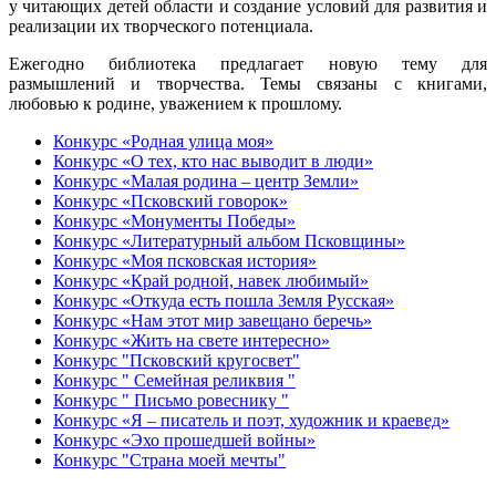
у читающих детей области и создание условий для развития и
реализации их творческого потенциала.
Ежегодно библиотека предлагает новую тему для
размышлений и творчества. Темы связаны с книгами,
любовью к родине, уважением к прошлому.
Конкурс «Родная улица моя»
Конкурс «О тех, кто нас выводит в люди»
Конкурс «Малая родина – центр Земли»
Конкурс «Псковский говорок»
Конкурс «Монументы Победы»
Конкурс «Литературный альбом Псковщины»
Конкурс «Моя псковская история»
Конкурс «Край родной, навек любимый»
Конкурс «Откуда есть пошла Земля Русская»
Конкурс «Нам этот мир завещано беречь»
Конкурс «Жить на свете интересно»
Конкурс "Псковский кругосвет"
Конкурс " Семейная реликвия "
Конкурс " Письмо ровеснику "
Конкурс «Я – писатель и поэт, художник и краевед»
Конкурс «Эхо прошедшей войны»
Конкурс "Страна моей мечты"