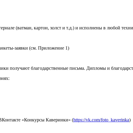
иале (ватман, картон, холст и т.д.) и исполнены в любой техник
нкеты-заявки (см. Приложение 1)
тники получают благодарственные письма. Дипломы и благодарс
риях:
 ВКонтакте «Конкурсы Каверинки» (
https://vk.com/foto_kaverinka
)