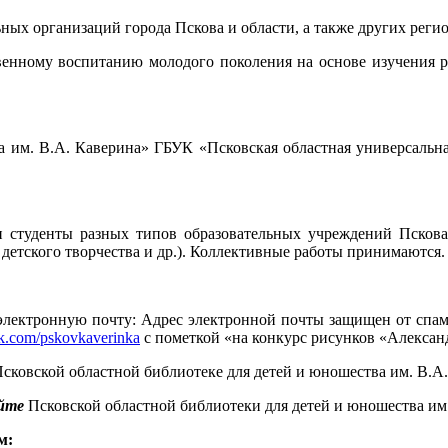
ных организаций города Пскова и области, а также других реги
венному воспитанию молодого поколения на основе изучения ро
 им. В.А. Каверина» ГБУК «Псковская областная универсальная
 студенты разных типов образовательных учреждений Пскова 
 детского творчества и др.). Коллективные работы принимаются.
электронную почту:
Адрес электронной почты защищен от спам-
/vk.com/pskovkaverinka
с пометкой «на конкурс рисунков «Александ
Псковской областной библиотеке для детей и юношества им. В.А. К
айте
Псковской областной библиотеки для детей и юношества им
м: