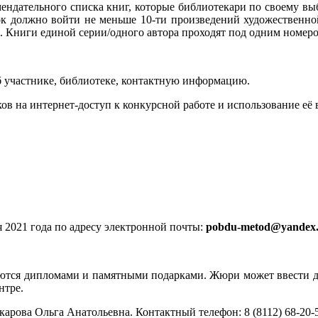
мендательного списка книг, которые библиотекари по своему вы
ок должно войти не меньше 10-ти произведений художественной
. Книги единой серии/одного автора проходят под одним номеро
об участнике, библиотеке, контактную информацию.
ков на интернет-доступ к конкурсной работе и использование её
я 2021 года по адресу электронной почты:
pobdu-
metod@
yandex
аются дипломами и памятными подарками. Жюри может ввести д
нтре.
арова Ольга Анатольевна. Контактный телефон: 8 (8112) 68-20-