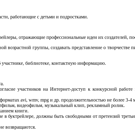
асти, работающие с детьми и подростками.
рейлеры, отражающие профессиональные идеи их создателей, пос
й возрастной группы, создавать представление о творчестве пи
об участнике, библиотеке, контактную информацию.
а.
огласие участников на Интернет-доступ к конкурсной работе
орматах avi, wmv, mpg и др. продолжительностью не более 3-4 м
ьтфильм, видеофильм, музыкальный клип, рекламный ролик.
жанием книги.
ые в буктрейлере, должны быть свободными от претензий третьи
 не возвращаются.