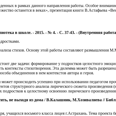
еденных в рамках данного направления работы. Особое внимание
ество останется в веках», презентация книги В.Астафьева «Ве
отека в школе. - 2015. - № 4. - С. 37-43. - (Внутренняя работа
одростками.
анализа стихов. Основу этой работы составляют размышления М.
 стоит две задачи: формирование у подростков целостного эмоц
ть контексты стихотворения. Эта дилемма может быть разрешена
особа объединения в нем контекстов автора и героя.
может происходить успешно при использовании педагогом проб
нтов структурного анализа лирического сюжета произведения (н
х подростков к целостному освоению лирического произведения
, не выходя из дома / В.Калашник, М.Хозивалиева // Библиотек
ря, учащихся восьмого класса лицея г.Астрахань. Тема проекта 