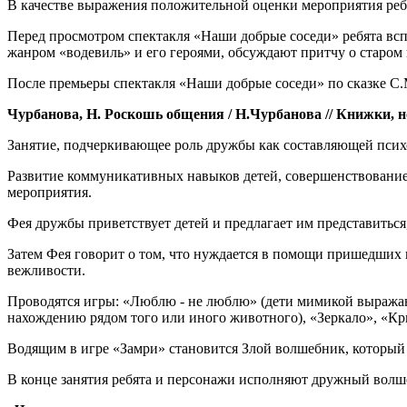
В качестве выражения положительной оценки мероприятия ребят
Перед просмотром спектакля «Наши добрые соседи» ребята всп
жанром «водевиль» и его героями, обсуждают притчу о старом 
После премьеры спектакля «Наши добрые соседи» по сказке С.М
Чурбанова, Н. Роскошь общения / Н.Чурбанова // Книжки, но
Занятие, подчеркивающее роль дружбы как составляющей псих
Развитие коммуникативных навыков детей, совершенствование
мероприятия.
Фея дружбы приветствует детей и предлагает им представитьс
Затем Фея говорит о том, что нуждается в помощи пришедших н
вежливости.
Проводятся игры: «Люблю - не люблю» (дети мимикой выражаю
нахождению рядом того или иного животного), «Зеркало», «Кр
Водящим в игре «Замри» становится Злой волшебник, который 
В конце занятия ребята и персонажи исполняют дружный волш