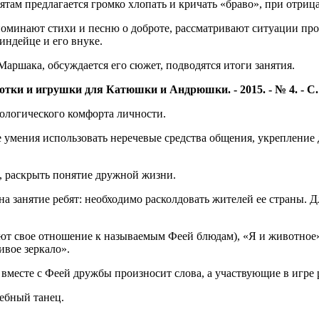
ам предлагается громко хлопать и кричать «браво», при отрица
оминают стихи и песню о доброте, рассматривают ситуации проя
индейце и его внуке.
аршака, обсуждается его сюжет, подводятся итоги занятия.
тки и игрушки для Катюшки и Андрюшки. - 2015. - № 4. - С. 3
ологического комфорта личности.
 умения использовать неречевые средства общения, укреплени
я, раскрыть понятие дружной жизни.
а занятие ребят: необходимо расколдовать жителей ее страны. 
т свое отношение к называемым Феей блюдам), «Я и животное»
ивое зеркало».
вместе с Феей дружбы произносит слова, а участвующие в игре 
ебный танец.