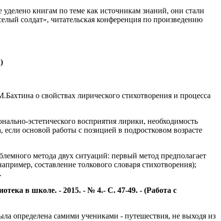
 уделено книгам по теме как источникам знаний, они стали
селый солдат», читательская конференция по произведению
)
М.Бахтина о свойствах лирического стихотворения и процесса
ионально-эстетического восприятия лирики, необходимость
, если основой работы с позицией в подростковом возрасте
лемного метода двух ситуаций: первый метод предполагает
апример, составление толкового словаря стихотворения);
.
а в школе. - 2015. - № 4.- С. 47-49. - (Работа с
была определена самими учениками - путешествия, не выходя из