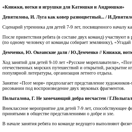
«Книжки, нотки и игрушки для Катюшки и Андрюшки»
Девятилова, И. Луга как ковер разноцветный... / И.Девятило
Сценарий утренника для детей 7-9 лет, посвященного началу к
После приветствия ребята (в составе двух команд) участвуют 
(по одному человеку от команды собирает землянику), «Угадай
Демченко, Ю. Океанские дали / Ю.Демченко // Книжки, нотки
Ход занятий для детей 9-10 лет «Русские мореплаватели», «Поэ
отечественных морских путешествий и открытий, раскрытие их
популярной литературы, организация летнего отдыха.
Занятие «Поэт моря» предполагает представление художников-
рисовании под воспроизведение двух звуковых фрагментов.
Полыгалова, Г. Не замечающий добра несчастен / Г.Полыгало
Внеклассное мероприятие для детей 7-9 лет, способствующее
принятыми в обществе представлениями о добре и зле.
В начале занятия ребята по команде ведущего выполняют физи