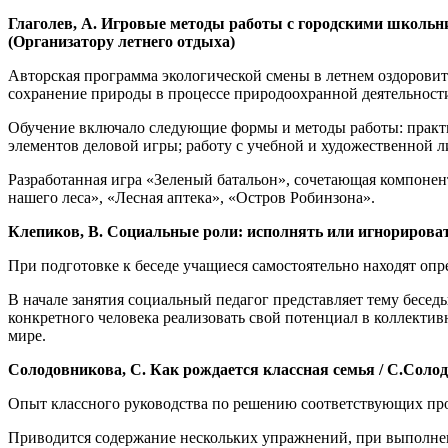
Глаголев, А. Игровые методы работы с городскими школьникам
(Организатору летнего отдыха)
Авторская программа экологической смены в летнем оздоровит
сохранение природы в процессе природоохранной деятельности
Обучение включало следующие формы и методы работы: практич
элементов деловой игры; работу с учебной и художественной 
Разработанная игра «Зеленый батальон», сочетающая компонен
нашего леса», «Лесная аптека», «Остров Робинзона».
Клепиков, В. Социальные роли: исполнять или игнорировать? 
При подготовке к беседе учащиеся самостоятельно находят оп
В начале занятия социальный педагог представляет тему бесе
конкретного человека реализовать свой потенциал в коллекти
мире.
Солодовникова, С. Как рождается классная семья / С.Солодов
Опыт классного руководства по решению соответствующих про
Приводится содержание нескольких упражнений, при выполнен