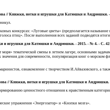
ва // Книжки, нотки и игрушки для Катюшки и Андрюшки. - 201
аникул.
в разных конкурсах: «Луговые цветы» (предполагается называние
 голоса птиц». После выполнения всех заданий подводятся итог
 и игрушки для Катюшки и Андрюшки. - 2015. - № 4. - С. 42-
т моря» тематической смены в летнем лагере, основными задачам
 значения для современности, популяризация книг о морском фл
маринистов, ознакомление с творчеством И.Айвазовского, а так
ва // Книжки, нотки и игрушки для Катюшки и Андрюшки. - 201
 формированию ценностного отношения к нравственным категори
ческие упражнения «Энергозатор» и «Кнопки мозга».