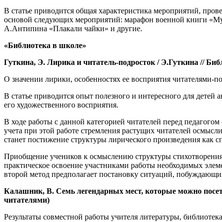
В статье приводится общая характеристика мероприятий, пров
основой следующих мероприятий: марафон военной книги «Муж
А.Антипина «Плакали чайки» и другие.
«Библиотека в школе»
Гуткина, Э. Лирика и читатель-подросток / Э.Гуткина // Библи
О значении лирики, особенностях ее восприятия читателями-п
В статье приводится опыт полезного и интересного для детей 
его художественного восприятия.
В ходе работы с данной категорией читателей перед педагогом
учета при этой работе стремления растущих читателей осмысли
станет постижение структуры лирического произведения как сп
Приобщение учеников к осмыслению структуры стихотворения 
практическое освоение участниками работы необходимых элеме
второй метод предполагает постановку ситуаций, побуждающи
Калашник, В. Семь легендарных мест, которые можно посетить
читателями)
Результаты совместной работы учителя литературы, библиотека