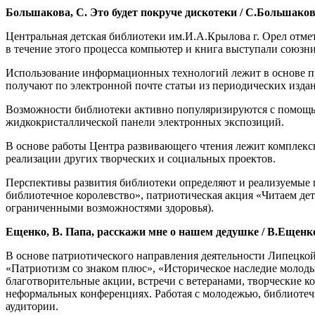
Большакова, С. Это будет покруче дискотеки / С.Большакова //
Центральная детская библиотеки им.И.А.Крылова г. Орел отмет
в течение этого процесса компьютер и книга выступали союзн
Использование информационных технологий лежит в основе про
получают по электронной почте статьи из периодических издан
Возможности библиотеки активно популяризируются с помощью
жидкокристаллической панели электронных экспозиций.
В основе работы Центра развивающего чтения лежит комплексн
реализации других творческих и социальных проектов.
Перспективы развития библиотеки определяют и реализуемые п
библиотечное королевство», патриотическая акция «Читаем детя
ограниченными возможностями здоровья).
Ещенко, В. Папа, расскажи мне о нашем дедушке / В.Ещенко //
В основе патриотического направления деятельности Липецкой
«Патриотизм со знаком плюс», «Историческое наследие молоды
благотворительные акции, встречи с ветеранами, творческие к
неформальных конференциях. Работая с молодежью, библиотеч
аудитории.