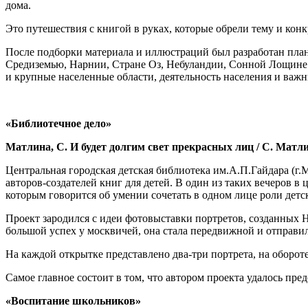
дома.
Это путешествия с книгой в руках, которые обрели тему и конк
После подборки материала и иллюстраций был разработан план 
Средиземью, Нарнии, Стране Оз, Небуландии, Сонной Лощине 
и крупные населенные области, деятельность населения и важ
«Библиотечное дело»
Матлина, С. И будет долгим свет прекрасных лиц / С. Матлина 
Центральная городская детская библиотека им.А.П.Гайдара (г.
авторов-создателей книг для детей. В один из таких вечеров 
которым говорится об умении сочетать в одном лице роли детс
Проект зародился с идеи фотовыставки портретов, созданных
большой успех у москвичей, она стала передвижной и отправи
На каждой открытке представлено два-три портрета, на оборот
Самое главное состоит в том, что автором проекта удалось пре
«Воспитание школьников»