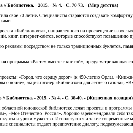
 Библиотека. - 2015. - № 4. - С. 70-73. - (Мир детства)
ила свое 70-летие. Специалисты стараются создавать комфортну
иками.
екта «Библиопочта», направленного на просвещение взрослых п
ий, книг, интернет-сайтов, которые способствуют повышению пр
 рекламы посредством не только традиционных буклетов, памят
ая программа «Растем вместе с книгой», предусматривающая сот
роекты: «Город, что сердцу дорог» (к 450-летию Орла), «Книжн
м о войне», акция-плэнер «Библиозона для летнего газона», «Вм
 Библиотека. - 2015. - № 4. - С. 38-40. - (Жизненная позиция)
 областной юношеской библиотеке лежат проекты и программы г
м», «Мое Отечество -Россия». Хорошо зарекомендовали себя та
онкурсы и уроки мужества. Используются и такие современные м
ные специалисты отдают предпочтение диалогу, подразумевающ