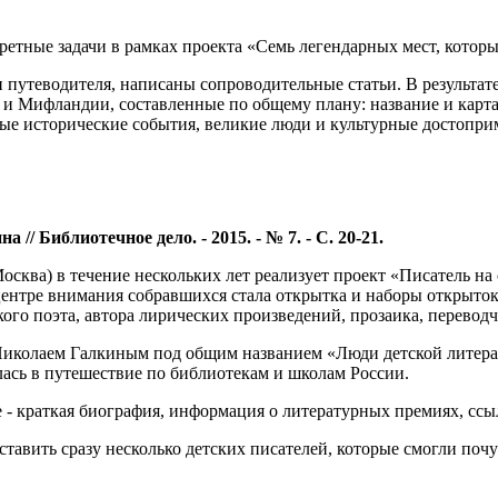
ретные задачи в рамках проекта «Семь легендарных мест, которы
путеводителя, написаны сопроводительные статьи. В результате
и Мифландии, составленные по общему плану: название и карта,
ные исторические события, великие люди и культурные достопри
// Библиотечное дело. - 2015. - № 7. - С. 20-21.
Москва) в течение нескольких лет реализует проект «Писатель н
в центре внимания собравшихся стала открытка и наборы открыто
кого поэта, автора лирических произведений, прозаика, переводч
 Николаем Галкиным под общим названием «Люди детской литера
лась в путешествие по библиотекам и школам России.
е - краткая биография, информация о литературных премиях, ссы
дставить сразу несколько детских писателей, которые смогли поч