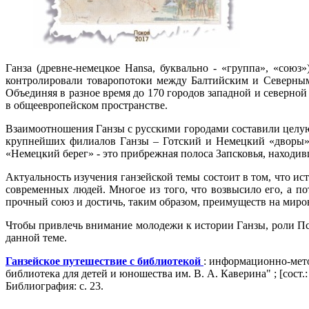
Ганза (древне-немецкое Hansa, буквально - «группа», «сою
контролировали товаропотоки между Балтийским и Северным 
Объединяя в разное время до 170 городов западной и северно
в общеевропейском пространстве.
Взаимоотношения Ганзы с русскими городами составили целую
крупнейших филиалов Ганзы – Готский и Немецкий «дворы»,
«Немецкий берег» - это прибрежная полоса Запсковья, находи
Актуальность изучения ганзейской темы состоит в том, что ис
современных людей. Многое из того, что возвысило его, а п
прочный союз и достичь, таким образом, преимуществ на миров
Чтобы привлечь внимание молодежи к истории Ганзы, роли Пс
данной теме.
Ганзейское путешествие с библиотекой
: информационно-мето
библиотека для детей и юношества им. В. А. Каверина" ; [сост.: Г
Библиография: с. 23.