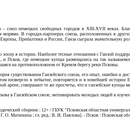
з») – союз немецких свободных городов в XIII-XVII веках. Бл
морями. В городах-партнерах союза, расположенных в других
й Европы, Прибалтики и России, Ганза сыграла значительную ро
 эпоху в истории. Наиболее тесные отношения с Ганзой поддер
 и Псков, где немецкие купцы размещались на так называемом
вшаяся на противоположном от Кремля берегу реки Псковы.
тория существования Ганзейского союза, его опыт, ошибки и дос
отом низвергло в небытие, повторяется и в новейшей истории 
ой арене, совершают те же просчеты, что и ганзейские купцы мн
кова в Ганзейском союзе, мотивировать молодых людей к изучен
дический сборник : 12+ / ГБУК "Псковская областная универсал
. О. Матюхина ; гл. ред.: В. И. Павлова]. - Псков : Псковская обл