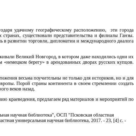
агодаря удачному географическому расположению, эти города
 странах, существовали представительства и филиалы Ганзы.
ль в развитии торговли, дипломатии и международного диалога
живали Великий Новгород, в котором даже находились одни их
 «немецком берегу» в арендованных дворах русских купцов.
тижения весьма поучительны не только для историков, но и для
Европы. Порой страны континента в своем стремлении создать
ого веков назад.
ию краеведения, предлагаем ряд материалов и мероприятий по
ьная научная библиотека", ОСП "Псковская областная
астная универсальная научная библиотека, 2017. - 23, [4] с. -