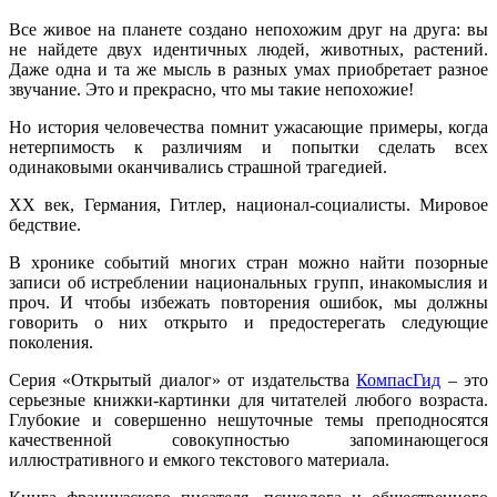
Все живое на планете создано непохожим друг на друга: вы
не найдете двух идентичных людей, животных, растений.
Даже одна и та же мысль в разных умах приобретает разное
звучание. Это и прекрасно, что мы такие непохожие!
Но история человечества помнит ужасающие примеры, когда
нетерпимость к различиям и попытки сделать всех
одинаковыми оканчивались страшной трагедией.
XX век, Германия, Гитлер, национал-социалисты. Мировое
бедствие.
В хронике событий многих стран можно найти позорные
записи об истреблении национальных групп, инакомыслия и
проч. И чтобы избежать повторения ошибок, мы должны
говорить о них открыто и предостерегать следующие
поколения.
Серия «Открытый диалог» от издательства
КомпасГид
– это
серьезные книжки-картинки для читателей любого возраста.
Глубокие и совершенно нешуточные темы преподносятся
качественной совокупностью запоминающегося
иллюстративного и емкого текстового материала.