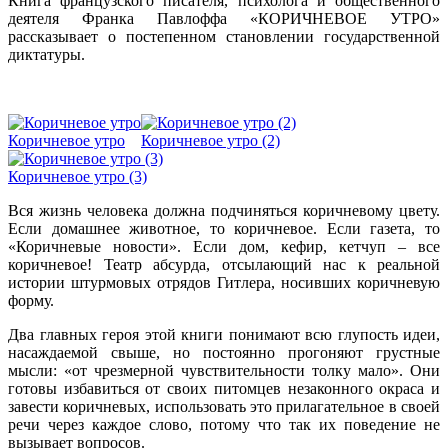
Книга французского писателя, психолога и общественного
деятеля Франка Павлоффа «КОРИЧНЕВОЕ УТРО»
рассказывает о постепенном становлении государственной
диктатуры.
Коричневое утро
Коричневое утро (2)
Коричневое утро (3)
Вся жизнь человека должна подчиняться коричневому цвету.
Если домашнее животное, то коричневое. Если газета, то
«Коричневые новости». Если дом, кефир, кетчуп – все
коричневое! Театр абсурда, отсылающий нас к реальной
истории штурмовых отрядов Гитлера, носивших коричневую
форму.
Два главных героя этой книги понимают всю глупость идеи,
насаждаемой свыше, но постоянно прогоняют грустные
мысли: «от чрезмерной чувствительности толку мало». Они
готовы избавиться от своих питомцев незаконного окраса и
завести коричневых, использовать это прилагательное в своей
речи через каждое слово, потому что так их поведение не
вызывает вопросов.