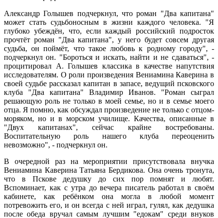
Александр Голышев подчеркнул, что роман "Два капитана"
может стать судьбоносным в жизни каждого человека. "Я
глубоко убеждён, что, если каждый российский подросток
прочтёт роман "Два капитана", у него будет совсем другая
судьба, он поймёт, что такое любовь к родному городу", -
подчеркнул он. "Бороться и искать, найти и не сдаваться", -
процитировал А. Голышев классика в качестве напутствия
исследователям. О роли произведения Вениамина Каверина в
своей судьбе рассказал капитан в запасе, ведущий псковского
клуба "Два капитана" Владимир Иванов. "Роман сыграл
решающую роль не только в моей семье, но и в семье моего
отца. Я помню, как обсуждал произведение не только с отцом-
моряком, но и в морском училище. Качества, описанные в
"Двух капитанах", сейчас крайне востребованы.
Воспитательную роль нашего клуба переоценить
невозможно", - подчеркнул он.
В очередной раз на мероприятии присутствовала внучка
Вениамина Каверина Татьяна Бердикова. Она очень тронута,
что в Пскове дедушку до сих пор помнят и любят.
Вспоминает, как с утра до вечера писатель работал в своём
кабинете, как ребёнком она могла в любой момент
потревожить его, и он всегда с ней играл, гулял, как дедушка
после обеда вручал самым лучшим "едокам" среди внуков