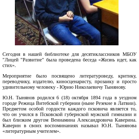
Сегодня в нашей библиотеке для десятиклассников МБОУ
"Лицей "Развитие" была проведена беседа «Жизнь идет, как
стих».
Мероприятие было посвящено литературоведу, критику,
переводчику, издателю, киносценаристу, прозаику и просто
удивительному человеку - Юрию Николаевичу Тынянову.
Ю.Н. Тынянов родился 6 (18) октября 1894 года в уездном
городе Режица Витебской губернии (ныне Резекне в Латвии).
Предметом особой гордости каждого псковича является то,
что он учился в Псковской губернской мужской гимназии и
был близким другом Вениамина Александровича Каверина.
Каверин в своих воспоминаниях называл Ю.Н. Тынянова
«литературным учителем».