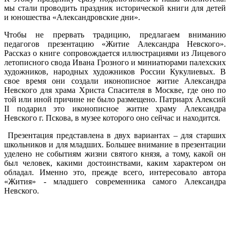
мы стали проводить праздник исторической книги для детей
и юношества «Александровские дни».
Чтобы не прервать традицию, предлагаем вниманию
педагогов презентацию «Житие Александра Невского».
Рассказ о книге сопровождается иллюстрациями из Лицевого
летописного свода Ивана Грозного и миниатюрами палехских
художников, народных художников России Кукулиевых. В
свое время они создали иконописное житие Александра
Невского для храма Христа Спасителя в Москве, где оно по
той или иной причине не было размещено. Патриарх Алексий
II подарил это иконописное житие храму Александра
Невского г. Пскова, в музее которого оно сейчас и находится.
Презентация представлена в двух вариантах – для старших
школьников и для младших. Большее внимание в презентации
уделено не событиям жизни святого князя, а тому, какой он
был человек, какими достоинствами, каким характером он
обладал. Именно это, прежде всего, интересовало автора
«Жития» - младшего современника самого Александра
Невского.