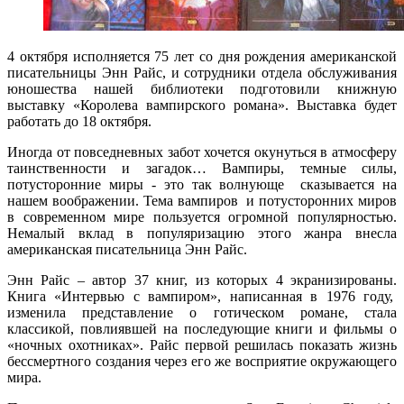
4 октября исполняется 75 лет со дня рождения американской
писательницы Энн Райс, и сотрудники отдела обслуживания
юношества нашей библиотеки подготовили книжную
выставку «Королева вампирского романа». Выставка будет
работать до 18 октября.
Иногда от повседневных забот хочется окунуться в атмосферу
таинственности и загадок… Вампиры, темные силы,
потусторонние миры - это так волнующе сказывается на
нашем воображении. Тема вампиров и потусторонних миров
в современном мире пользуется огромной популярностью.
Немалый вклад в популяризацию этого жанра внесла
американская писательница Энн Райс.
Энн Райс – автор 37 книг, из которых 4 экранизированы.
Книга «Интервью с вампиром», написанная в 1976 году,
изменила представление о готическом романе, стала
классикой, повлиявшей на последующие книги и фильмы о
«ночных охотниках». Райс первой решилась показать жизнь
бессмертного создания через его же восприятие окружающего
мира.