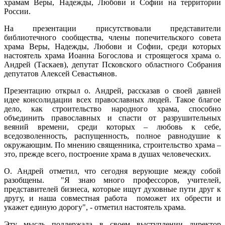
храмам Веры, Надежды, Любови и Софии на территории
России.
На презентации присутствовали представители
библиотечного сообщества, члены попечительского совета
храма Веры, Надежды, Любови и Софии, среди которых
настоятель храма Иоанна Богослова и строящегося храма о.
Андрей (Таскаев), депутат Псковского областного Собрания
депутатов Алексей Севастьянов.
Презентацию открыл о. Андрей, рассказав о своей давней
идее консолидации всех православных людей. Такое благое
дело, как строительство народного храма, способно
объединить православных и спасти от разрушительных
веяний времени, среди которых – любовь к себе,
вседозволенность, распущенность, полное равнодушие к
окружающим. По мнению священника, строительство храма –
это, прежде всего, построение храма в душах человеческих.
О. Андрей отметил, что сегодня верующие между собой
разобщены. "Я знаю много профессоров, учителей,
представителей бизнеса, которые ищут духовные пути друг к
другу, и наша совместная работа поможет их обрести и
укажет единую дорогу", - отметил настоятель храма.
Эту мысль поддержала в своем выступлении директор