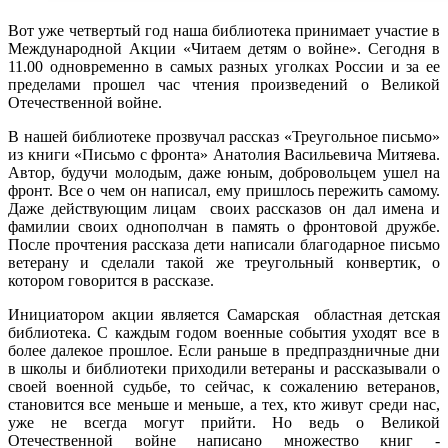
Вот уже четвертый год наша библиотека принимает участие в
Международной Акции «Читаем детям о войне». Сегодня в
11.00 одновременно в самых разных уголках России и за ее
пределами прошел час чтения произведений о Великой
Отечественной войне.
В нашей библиотеке прозвучал рассказ «Треугольное письмо»
из книги «Письмо с фронта» Анатолия Васильевича Митяева.
Автор, будучи молодым, даже юным, добровольцем ушел на
фронт. Все о чем он написал, ему пришлось пережить самому.
Даже действующим лицам своих рассказов он дал имена и
фамилии своих однополчан в память о фронтовой дружбе.
После прочтения рассказа дети написали благодарное письмо
ветерану и сделали такой же треугольный конвертик, о
котором говорится в рассказе.
Инициатором акции является Самарская областная детская
библиотека. С каждым годом военные события уходят все в
более далекое прошлое. Если раньше в предпраздничные дни
в школы и библиотеки приходили ветераны и рассказывали о
своей военной судьбе, то сейчас, к сожалению ветеранов,
становится все меньше и меньше, а тех, кто живут среди нас,
уже не всегда могут прийти. Но ведь о Великой
Отечественной войне написано множество книг -