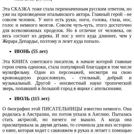
Эта СКАЗКА тоже стала переиначенным русским ответом, но
уже на произведение итальянского автора. Главный герой - не
совсем человек. У него есть руки, ноги, голова, глаза, нос,
голос и немного мозгов. Совсем чуть-чуть, этого достаточно
для всевозможных проделок. Но в отличие от человека, он
весь состоит из дерева. И нос у него куда длиннее, чем у
Жерара Депардье, поэтому и лезет куда попало.
ИЮНЬ (55 лет)
Эта КНИГА советского писателя, в начале которой главные
герои очень одиноки, стала популярной благодаря в том числе
мультфильму. Один из персонажей, несмотря на свою
кровожадную родословную, - стильный, добрый и
музыкальный. Другой - неизвестный науке тропический
зверь, попавший в большой город в ящике с апельсинами.
ИЮЛЬ (115 лет)
О биографии этой ПИСАТЕЛЬНИЦЫ известно немного. Она
родилась в Австралии, но потом уехала в Англию. Пыталась
стать актрисой, но ничего не вышло. А когда она
присматривала за двумя детьми, то сочинила для них историю
о няне, которая ходит с саквояжем в руках и летает с помощью