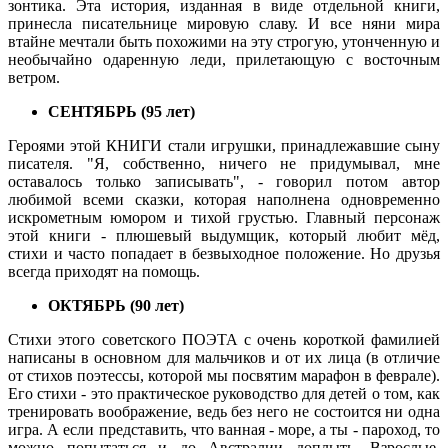
зонтика. Эта история, изданная в виде отдельной книги,
принесла писательнице мировую славу. И все няни мира
втайне мечтали быть похожими на эту строгую, утонченную и
необычайно одаренную леди, прилетающую с восточным
ветром.
СЕНТЯБРЬ (95 лет)
Героями этой КНИГИ стали игрушки, принадлежавшие сыну
писателя. "Я, собственно, ничего не придумывал, мне
оставалось только записывать", - говорил потом автор
любимой всеми сказки, которая наполнена одновременно
искрометным юмором и тихой грустью. Главный персонаж
этой книги - плюшевый выдумщик, который любит мёд,
стихи и часто попадает в безвыходное положение. Но друзья
всегда приходят на помощь.
ОКТЯБРЬ (90 лет)
Стихи этого советского ПОЭТА с очень короткой фамилией
написаны в основном для мальчиков и от их лица (в отличие
от стихов поэтессы, которой мы посвятим марафон в феврале).
Его стихи - это практическое руководство для детей о том, как
тренировать воображение, ведь без него не состоится ни одна
игра. А если представить, что ванная - море, а ты - пароход, то
можно попытаться и до Австралии доплыть. Взрослые,