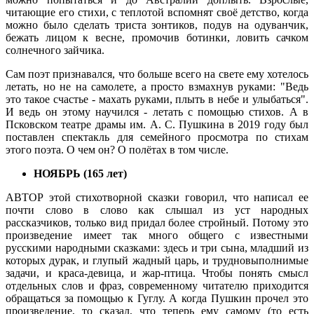
читающие его стихи, с теплотой вспомнят своё детство, когда
можно было сделать триста зонтиков, подув на одуванчик,
бежать лицом к весне, промочив ботинки, ловить сачком
солнечного зайчика.
Сам поэт признавался, что больше всего на свете ему хотелось
летать, но не на самолете, а просто взмахнув руками: "Ведь
это такое счастье - махать руками, плыть в небе и улыбаться".
И ведь он этому научился - летать с помощью стихов. А в
Псковском театре драмы им. А. С. Пушкина в 2019 году был
поставлен спектакль для семейного просмотра по стихам
этого поэта. О чем он? О полётах в том числе.
НОЯБРЬ (165 лет)
АВТОР этой стихотворной сказки говорил, что написал ее
почти слово в слово как слышал из уст народных
рассказчиков, только вид придал более стройный. Потому это
произведение имеет так много общего с известными
русскими народными сказками: здесь и три сына, младший из
которых дурак, и глупый жадный царь, и трудновыполнимые
задачи, и краса-девица, и жар-птица. Чтобы понять смысл
отдельных слов и фраз, современному читателю приходится
обращаться за помощью к Гуглу. А когда Пушкин прочел это
произведение, то сказал, что теперь ему самому (то есть