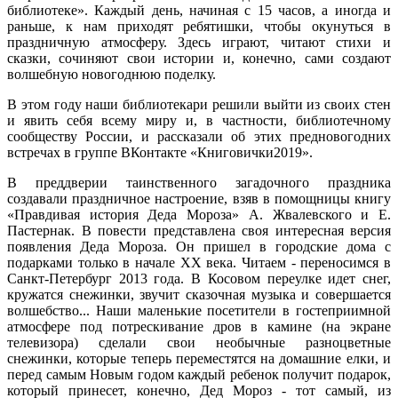
библиотеке». Каждый день, начиная с 15 часов, а иногда и
раньше, к нам приходят ребятишки, чтобы окунуться в
праздничную атмосферу. Здесь играют, читают стихи и
сказки, сочиняют свои истории и, конечно, сами создают
волшебную новогоднюю поделку.
В этом году наши библиотекари решили выйти из своих стен
и явить себя всему миру и, в частности, библиотечному
сообществу России, и рассказали об этих предновогодних
встречах в группе ВКонтакте «Книговички2019».
В преддверии таинственного загадочного праздника
создавали праздничное настроение, взяв в помощницы книгу
«Правдивая история Деда Мороза» А. Жвалевского и Е.
Пастернак. В повести представлена своя интересная версия
появления Деда Мороза. Он пришел в городские дома с
подарками только в начале ХХ века. Читаем - переносимся в
Санкт-Петербург 2013 года. В Косовом переулке идет снег,
кружатся снежинки, звучит сказочная музыка и совершается
волшебство... Наши маленькие посетители в гостеприимной
атмосфере под потрескивание дров в камине (на экране
телевизора) сделали свои необычные разноцветные
снежинки, которые теперь переместятся на домашние елки, и
перед самым Новым годом каждый ребенок получит подарок,
который принесет, конечно, Дед Мороз - тот самый, из