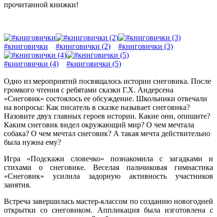
прочитанной книжки!
#книговички
#книговички (2)
#книговички (3)
#книговички (4)
#книговички (5)
Одно из мероприятий посвящалось истории снеговика. После
громкого чтения с ребятами сказки Г.Х. Андерсена
«Снеговик» состоялось ее обсуждение. Школьники отвечали
на вопросы: Как писатель в сказке называет снеговика?
Назовите двух главных героев истории. Какие они, опишите?
Каким снеговик видел окружающий мир? О чем мечтала
собака? О чем мечтал снеговик? А такая мечта действительно
была нужна ему?
Игра «Подскажи словечко» познакомила с загадками и
стихами о снеговике. Веселая пальчиковая гимнастика
«Снеговик» усилила задорную активность участников
занятия.
Встреча завершилась мастер-классом по созданию новогодней
открытки со снеговиком. Аппликация была изготовлена с