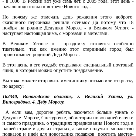
- в 1006. В России вот уже семь лет, с 2005 года, этот день -
начало подготовки к встрече Нового года.
Но почему же отмечать день рождения этого доброго
сказочного персонажа решили осенью? Да потому что 18
ноября на родине Дедушки Мороза - в Великом Устюге -
наступает настоящая зима, с морозами и метелями.
В Великом Устюге к празднику готовятся особенно
тщательно, так как именно этот старинный город был
провозглашен родиной Деда Мороза.
В этот день, в его усадьбе открывают специальный почтовый
ящик, в который можно опустить поздравление.
Вы тоже можете отправить имениннику письмо или открытку
по адресу:
162340, Вологодская область, г. Великий Устюг, ул.
Виноградова, 4. Деду Морозу.
А если вам, дорогие ребята, захочется больше узнать о
Дедушке Морозе, Снегурочке, об истории новогодней елочки
и самого праздника, о традициях празднования Нового года в
нашей стране и других странах, а также получить множество
подказок и идей для новогодних подарков, посетить мастер-