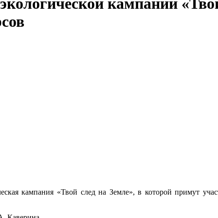
экологической кампании «Твой
рсов
ическая кампания «Твой след на Земле», в которой примут уча
.А. Каверина