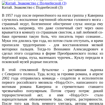
Китай. Знакомство с Поднебесной (3)
В 1957 году после перенесённого на ногах гриппа у Каверина
случилось воспаление паутинной обо­лочки головного мозга -
страшный недуг, болезнен­ное обострение слуха: иногда ему
казалось, напри­мер, что даже солнечный свет через окно
врывается в комнату со страшным свистом, а лай любимой со­
баки причинял такую боль, что писатель терял со­знание...
Муки эти длились три года, но потом стали отступать, и врачи
прописали трудотерапию - для восстановления мелкой
моторики пальцев. Тогда-то Вениамин Александрович и
сделал этого солдати­ка в форме Преображенского полка: из
берёзовой коры, пуха, маленьких чурочек... Куклу передали в
псковский музей родные писателя.
В этой стеклянной бутылочке - раста­явшая льдинка
с Северного полюса. Туда, вслед за героями романа, в апреле
2002 года отправилась команда - создатели и исполнители
первого российского мюзик­ла «Норд-Ост», написанного по
мотивам романа Каверина и стремительно ставшего
чрезвычайно популярным. Потом страну потряс дикий
террористический акт, и имя «Норд-Ост» стало
нарицательным обозна­чением беды, смерти, растерянности.
По­сле того как боль немного улеглась, авторы мюзикла