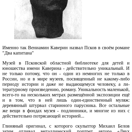
Именно так Вениамин Каверин назвал Псков в своём романе
"Два капитана"
Музей в Псковской областной библиотеке для детей и
юношества имени Каверина - действитель­но уникальный. И
не только потому, что он - один из немногих не только в
России, но и в мире музеев, посвященный не какому-либо
периоду истории и даже не выдающемуся человеку, а ли­
тературному произведению, роману. Уникальность маленькой,
всего-то на нескольких метрах размещённой экспозиции ещё
и в том, что в ней лишь один-единственный муляж:
деревянный штурвал ста­ринного парусника. Все остальные
же вещи в фондах музея - подлинники, и многие из них с
действительно потрясающей историей...
Глиняный ори­гинал, с которого скульптор Михаил Белов
затем отливал металлический пор­трет автора «Двух