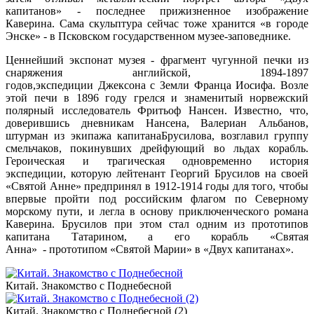
капитанов» - по­следнее прижизнен­ное изображение
Каверина. Сама скульптура сейчас тоже хранится «в городе
Энске» - в Псковском государ­ственном музее-заповеднике.
Ценнейший экспонат музея - фрагмент чугунной печки из
снаряжения английской, 1894-1897
годов,экспедиции Джексона с Земли Франца Иосифа. Возле
этой печи в 1896 году грелся и знаменитый норвежский
полярный иссле­дователь Фритьоф Нансен. Известно, что,
доверившись дневникам Нансена, Валериан Альбанов,
штурман из эки­пажа капитанаБрусилова, возглавил группу
смельчаков, покинувших дрейфующий во льдах корабль.
Героическая и трагическая одновременно история
экспедиции, кото­рую лейтенант Георгий Брусилов на своей
«Святой Анне» предпринял в 1912-1914 годы для того, чтобы
впервые пройти под российским флагом по Северному
морскому пути, и легла в основу приключенческого романа
Кавери­на. Брусилов при этом стал одним из прототипов
капитана Татарином, а его корабль «Святая
Анна»
-
прототипом «Святой Марии» в «Двух капитанах».
Китай. Знакомство с Поднебесной
Китай. Знакомство с Поднебесной (2)