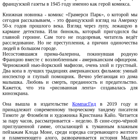
французской газеты в 1945 году именно как герой комикса.
Книжная новинка - комикс «Грамерси Парк», о которой мы
сегодня рассказываем, - это французский взгляд на Америку
50-х годов прошлого века. Взгляд через лупу, лежащую в
кармане детектива. Или бинокль, который пригодился бы
главной героине. Сам того не подозревая, читатель ведёт
расследование. Но не преступления, а причин одиночества
людей в большом городе.
Несостоявшаяся прима-балерина, покинувшая родную
Францию вместе с возлюбленным - американским офицером.
Чернокожий нью-йоркский мафиози, очень злой и грустный.
Два копа в лучших традициях американских фильмов: умный
инспектор и глупый помощник. Вечно убегающая из дома
малышка. Любовь и смерть, преданность и предательство.
Кажется, что эта «рисованная лента» создавалась для
киноэкрана.
Она вышла в издательстве
КомпасГид
в 2019 году и
принадлежит современному творческому тандему писателя
Тимоте де Фломбеля и художника Кристиана Кайо. Читается
за пару часов, рассматривается - неделю. В сине-серо-чёрной
приглушенной гамме, отсылающей к туманным влажным
пейзажам Клода Моне, среди изредка согревающего желтого
и пламенеющего алого, разворачивается история Мадлен