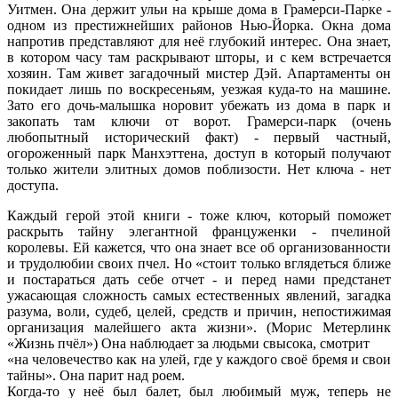
Уитмен. Она держит ульи на крыше дома в Грамерси-Парке -
одном из престижнейших районов Нью-Йорка. Окна дома
напротив представляют для неё глубокий интерес. Она знает,
в котором часу там раскрывают шторы, и с кем встречается
хозяин. Там живет загадочный мистер Дэй. Апартаменты он
покидает лишь по воскресеньям, уезжая куда-то на машине.
Зато его дочь-малышка норовит убежать из дома в парк и
закопать там ключи от ворот. Грамерси-парк (очень
любопытный исторический факт) - первый частный,
огороженный парк Манхэттена, доступ в который получают
только жители элитных домов поблизости. Нет ключа - нет
доступа.
Каждый герой этой книги - тоже ключ, который поможет
раскрыть тайну элегантной француженки - пчелиной
королевы. Ей кажется, что она знает все об организованности
и трудолюбии своих пчел. Но «стоит только вглядеться ближе
и постараться дать себе отчет - и перед нами предстанет
ужасающая сложность самых естественных явлений, загадка
разума, воли, судеб, целей, средств и причин, непостижимая
организация малейшего акта жизни». (Морис Метерлинк
«Жизнь пчёл») Она наблюдает за людьми свысока, смотрит
«на человечество как на улей, где у каждого своё бремя и свои
тайны». Она парит над роем.
Когда-то у неё был балет, был любимый муж, теперь не