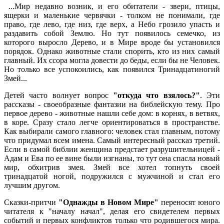
...Мир недавно возник, и его обитатели - звери, птицы,
ящерки и маленькие червячки - толком не понимали, где
право, где лево, где низ, где верх, а Небо грозило упасть и
раздавить собой Землю. Но тут появилось семечко, из
которого выросло Дерево, и в Мире вроде бы установился
порядок. Однако животные стали спорить, кто из них самый
главный. Их ссора могла довести до беды, если бы не Человек.
Но только все успокоились, как появился Тринадцатиногий
Змей...
Детей часто волнует вопрос
"откуда что взялось?"
. Эти
рассказы - своеобразные фантазии на библейскую тему. Про
первое дерево - животные нашли себе дом: в корнях, в ветвях,
в коре. Сразу стало легче ориентироваться в пространстве.
Как выбирали самого главного: человек стал главным, потому
что придумал всем имена. Самый интересный рассказ третий.
Если в самой библии женщина предстает разрушительницей -
Адам и Ева по ее вине были изгнаны, то тут она спасла новый
мир, обхитрив змея. Змей все хотел топнуть своей
тринадцатой ногой, подружился с мужчиной и стал его
лучшим другом.
Сказки-притчи
"Однажды в Новом Мире"
переносят юного
читателя к "началу начал", делая его свидетелем первых
событий и первых конфликтов только что родившегося мира.