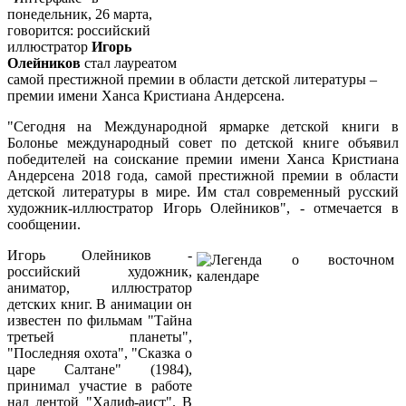
понедельник, 26 марта,
говорится: российский
иллюстратор
Игорь
Олейников
стал лауреатом
самой престижной премии в области детской литературы –
премии имени Ханса Кристиана Андерсена.
"Сегодня на Международной ярмарке детской книги в
Болонье международный совет по детской книге объявил
победителей на соискание премии имени Ханса Кристиана
Андерсена 2018 года, самой престижной премии в области
детской литературы в мире. Им стал современный русский
художник-иллюстратор Игорь Олейников", - отмечается в
сообщении.
Игорь Олейников -
российский художник,
аниматор, иллюстратор
детских книг. В анимации он
известен по фильмам "Тайна
третьей планеты",
"Последняя охота", "Сказка о
царе Салтане" (1984),
принимал участие в работе
над лентой "Халиф-аист". В