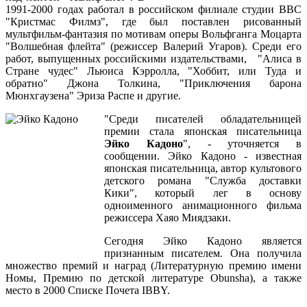
1991-2000 годах работал в российском филиале студии ВВС
"Кристмас Филмз", где был поставлен рисованный
мультфильм-фантазия по мотивам оперы Вольфганга Моцарта
"Волшебная флейта" (режиссер Валерий Угаров). Среди его
работ, выпущенных российскими издательствами, "Алиса в
Стране чудес" Льюиса Кэрролла, "Хоббит, или Туда и
обратно" Джона Толкина, "Приключения барона
Мюнхгаузена" Эриза Распе и другие.
"Среди писателей обладательницей
премии стала японская писательница
Эйко Кадоно
", - уточняется в
сообщении. Эйко Кадоно - известная
японская писательница, автор культового
детского романа "Служба доставки
Кики", который лег в основу
одноименного анимационного фильма
режиссера Хаяо Миядзаки.
Сегодня Эйко Кадоно является
признанным писателем. Она получила
множество премий и наград (Литературную премию имени
Номы, Премию по детской литературе Obunsha), а также
место в 2000 Списке Почета IBBY.