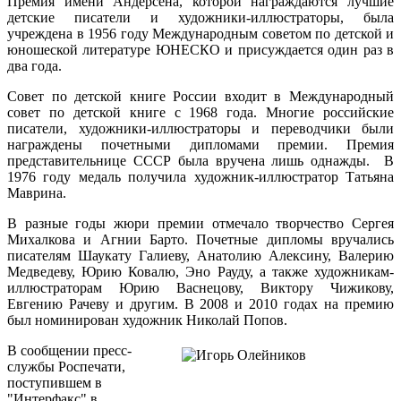
Премия имени Андерсена, которой награждаются лучшие
детские писатели и художники-иллюстраторы, была
учреждена в 1956 году Международным советом по детской и
юношеской литературе ЮНЕСКО и присуждается один раз в
два года.
Совет по детской книге России входит в Международный
совет по детской книге с 1968 года. Многие российские
писатели, художники-иллюстраторы и переводчики были
награждены почетными дипломами премии. Премия
представительнице СССР была вручена лишь однажды. В
1976 году медаль получила художник-иллюстратор Татьяна
Маврина.
В разные годы жюри премии отмечало творчество Сергея
Михалкова и Агнии Барто. Почетные дипломы вручались
писателям Шаукату Галиеву, Анатолию Алексину, Валерию
Медведеву, Юрию Ковалю, Эно Рауду, а также художникам-
иллюстраторам Юрию Васнецову, Виктору Чижикову,
Евгению Рачеву и другим. В 2008 и 2010 годах на премию
был номинирован художник Николай Попов.
В сообщении пресс-
службы Роспечати,
поступившем в
"Интерфакс" в