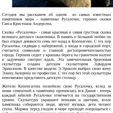
Сегодня мы расскажем об одном из самых известных
памятников мира - памятнике Русалочке, героине сказки
Ганса Кристиана Андерсена.
Сказка «Русалочка» - самая красивая и самая грустная сказка
великого датского сказочника. В память о большой любви он
был открыт девяносто семь лет назад в Копенагене. С тех пор
Русалочка, сидящая у набережной, у входа в городской порт,
считается символом и главной достопримечательностью
города. Героиня сидит у краешка берега на гранитном валуне
и задумчиво смотрит вдаль. Эта замечательная бронзовая
скульптура создана датским скульптором Эдвардом
Эриксеном. В качестве модели Э.Эриксен выбрал свою жену
Элину, балерину по профессии. С тех пор без этой скульптуры
невозможно представить датскую столицу.
Жители Копенгагена полюбили свою Русалочку, вслед за
ними симпатией к памятнику прониклась вся Дания - теперь
каждый юбилей Русалочки отмечается на государственном
уровне. Скульптуру украшают венками и цветами, возле
памятника собираются люди, звучит музыка, дети читают
стихи. Моряки перед уходом в море приходят попрощаться с