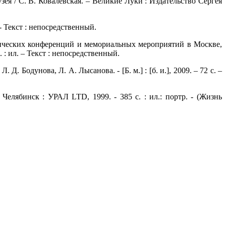
я / С. В. Ковалевская. – Великие Луки : Издательство Сергея
 - Текст : непосредственный.
тических конференций и мемориальных мероприятий в Москве,
 : ил. – Текст : непосредственный.
. Бодунова, Л. А. Лысанова. - [Б. м.] : [б. и.], 2009. – 72 с. –
Челябинск : УРАЛ LTD, 1999. - 385 с. : ил.: портр. - (Жизнь