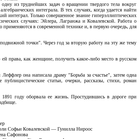
а одну из труднейших задач о вращении твердого тела вокруг
гебраических интеграла. В тех случаях, когда удается найти
ский интеграл. Только совершенное знание гиперэллиптических
ических случаях: Эйлера, Лагранжа и Ковалевской. Работа о
о применяются в современной технике и, в первую очередь, для
одвижной точки". Через год за вторую работу на эту же тему
 ей права, как женщине, получить какое-либо место в русском
Леффлер она написала драму "Борьба за счастье", затем одна
 публицистические статьи, очерки, рассказы, стихи, роман
 1891 году оборвала ее жизнь. Простудившись в дороге при
ладбище.
ер
 роли Софьи Ковалевской — Гунилла Нироос
ена Сафонова