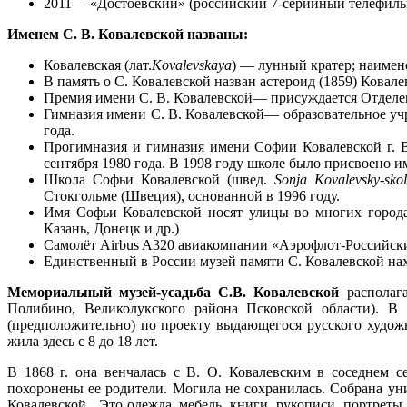
2011— «Достоевский» (российский 7-серийный телефильм
Именем С. В. Ковалевской названы:
Ковалевская (лат.
Kovalevskaya
) — лунный кратер; наиме
В память о С. Ковалевской назван астероид (1859) Кова
Премия имени С. В. Ковалевской— присуждается Отделен
Гимназия имени С. В. Ковалевской— образовательное учр
года.
Прогимназия и гимназия имени Софии Ковалевской г. 
сентября 1980 года. В 1998 году школе было присвоено 
Школа Софьи Ковалевской (швед.
Sonja Kovalevsky-sko
Стокгольме (Швеция), основанной в 1996 году.
Имя Софьи Ковалевской носят улицы во многих города
Казань, Донецк и др.)
Самолёт Airbus A320 авиакомпании «Аэрофлот-Российск
Единственный в России музей памяти С. Ковалевской нах
Мемориальный музей-усадьба С.В. Ковалевской
располага
Полибино, Великолукского района Псковской области). В
(предположительно) по проекту выдающегося русского художн
жила здесь с 8 до 18 лет.
В 1868 г. она венчалась с В. О. Ковалевским в соседнем с
похоронены ее родители. Могила не сохранилась. Собрана ун
Ковалевской. Это одежда, мебель, книги, рукописи, портрет