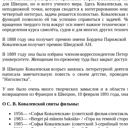
для Швеции, но и всего ученого мира. Здесь Ковалевская, н
неподвижной точки, которая сводится к интегрированию неко
четвертый интеграл, задача решается полностью. Ковалевская
функций позволило ей так успешно справиться с задачей. Ч
вращении твердого тела вокруг оси имеет важное техническое 
определения курса самолёта, судов и для многих других технич
В 1888 году она получает премию имени Бордена Парижской А
Ковалевская получает премию Шведской АН.
В 1889 году она была избрана членом-корреспондентом Петерб
университете. Женщинам по-прежнему туда был закрыт доступ и
В Швеции Ковалевская всерьез занялась литературной деятел
написала замечательную повесть о своем детстве, проведе
"Нигилистка".
У нее было очень много творческих замыслов и в области 
возвращении из Франции в Швецию, 10 февраля 1891 года, она
О С. В. Ковалевской сняты фильмы:
1956— «Софья Ковалевская» (советский фильм-спектакл
1983— «Berget på månens baksida» / «Гора на темной ст
1985— «Софья Ковалевская» (советский 3-серийный теле