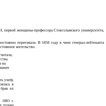
АН, первой женщины-профессора Стокгольмского университета,
остоянно переезжала. В 1858 году в чине генерал-лейтенанта
стоянное жительство.
считала,
тства
я на
машнее
ь учебу.
оялась в
 брак их
 1883 г.
е только