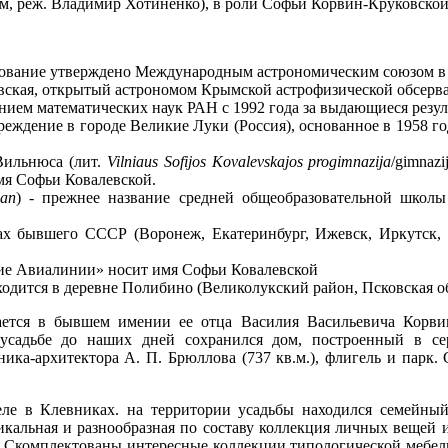
, реж. Владимир Хотиненко), в роли Софьи Корвин-Круковской
нование утверждено Международным астрономическим союзом в 
левская, открытый астрономом Крымской астрофизической обсерв
ием математических наук РАН с 1992 года за выдающиеся резул
еждение в городе Великие Луки (Россия), основанное в 1958 го
Вильнюса (лит.
Vilniaus Sofijos Kovalevskajos progimnazija
/gimnaz
имя Софьи Ковалевской.
lan
) - прежнее название средней общеобразовательной школ
х бывшего СССР (Воронеж, Екатеринбург, Ижевск, Иркутск, М
ие Авиалинии» носит имя Софьи Ковалевской
одится в деревне Полибино (Великолукский район, Псковская о
ется в бывшем имении ее отца Василия Васильевича Корвин
 усадьбе до наших дней сохранился дом, построенный в с
ика-архитектора А. П. Брюллова (737 кв.м.), флигель и парк.
еле в Клевниках. на территории усадьбы находился семейный
икальная и разнообразная по составу коллекция личных вещей 
ы. Скомплектованы интересные коллекции типологической мебел