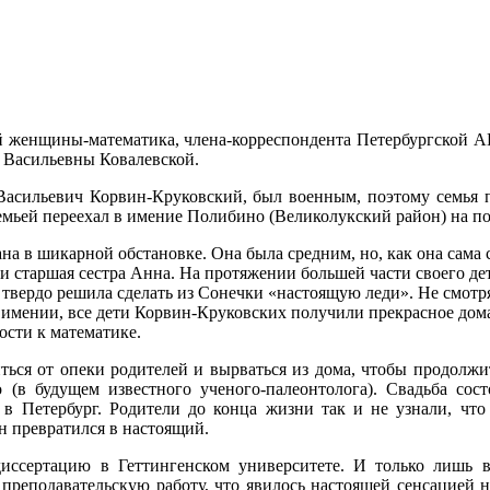
кой женщины-математика, члена-корреспондента Петербургской 
 Васильевны Ковалевской.
 Васильевич Корвин-Круковский, был военным, поэтому семья п
емьей переехал в имение Полибино (Великолукский район) на по
на в шикарной обстановке. Она была средним, но, как она сама 
и старшая сестра Анна. На протяжении большей части своего де
я твердо решила сделать из Сонечки «настоящую леди». Не смотр
м имении, все дети Корвин-Круковских получили прекрасное до
ости к математике.
ься от опеки родителей и вырваться из дома, чтобы продолжит
в будущем известного ученого-палеонтолога). Свадьба сост
в Петербург. Родители до конца жизни так и не узнали, что
н превратился в настоящий.
иссертацию в Геттингенском университете. И только лишь в
реподавательскую работу, что явилось настоящей сенсацией н