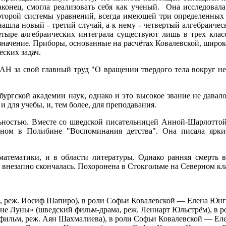
аконец, смогла реализовать себя как ученый. Она исследовал
торой системы уравнений, всегда имеющей три определенных ал
 нашла новый - третий случай, а к нему - четвертый алгебраиче
етыре алгебраических интеграла существуют лишь в трех класс
значение. Приборы, основанные на расчётах Ковалевской, широк
еских задач.
Н за свой главный труд "О вращении твердого тела вокруг неп
ургской академии наук, однако и это высокое звание не давало
 для учебы, и, тем более, для преподавания.
ьностью. Вместе со шведской писательницей Анной-Шарлоттой 
нном в Полибине "Воспоминания детства". Она писала яркие
математики, и в области литературы. Однако ранняя смерть в
 внезапно скончалась. Похоронена в Стокгольме на Северном к
ь, реж. Иосиф Шапиро), в роли Софьи Ковалевской — Елена Юнг
ороне Луны» (шведский фильм-драма, реж. Леннарт Юльстрём), в
фильм, реж. Аян Шахмалиева), в роли Софьи Ковалевской — Ел