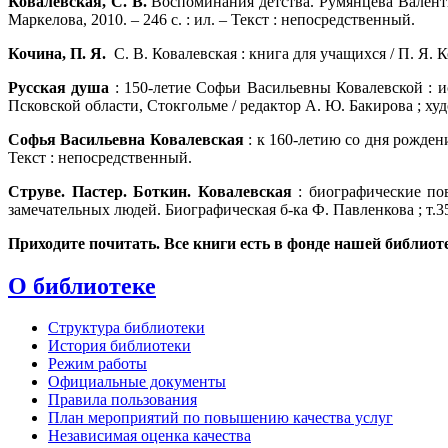
Ковалевская, С. В.
Воспоминания детства. Румянцева Валентин
Маркелова, 2010. – 246 с. : ил. – Текст : непосредственный.
Кочина, П. Я.
С. В. Ковалевская : книга для учащихся / П. Я. К
Русская душа
: 150-летие Софьи Васильевны Ковалевской : 
Псковской области, Стокгольме / редактор А. Ю. Бакирова ; худо
Софья Васильевна Ковалевская
: к 160-летию со дня рождения
Текст : непосредственный.
Струве. Пастер. Боткин. Ковалевская
: биографические пов
замечательных людей. Биографическая б-ка Ф. Павленкова ; т.35
Приходите почитать. Все книги есть в фонде нашей библиот
О библиотеке
Структура библиотеки
История библиотеки
Режим работы
Официальные документы
Правила пользования
План мероприятий по повышению качества услуг
Независимая оценка качества