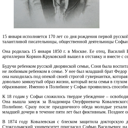
15 января исполняется 170 лет со дня рождения первой русс
талантливой писательницы, общественной деятельницы Софьи
Она родилась 15 января 1850 г. в Москве. Ее отец, Василий
артиллерии Корвин-Круковский вышел в отставку и вместе с с
Будучи ребенком русской дворянской семьи, Соня была воспита
не любимым ребенком в семье. У нее был младший брат Федор 
она находилась под опекой своей строгой гувернантки, котора
довольно замкнутый образ жизни, который вела семья в глухо
образование. Именно в Полибине у Софьи проявились способн
К 18 годам у Софьи сложилось твердое убеждение – освободит
Она вышла замуж за Владимира Онуфриевича Ковалевского (
Полибине. Сразу после праздничного обеда молодые уехали 
младшей дочери в течение пяти лет был фиктивным. Позднее о
В 1874 году Ковалевская с блеском защитила докторскую д
Стокгольмский университет пригласил Софью Васильевну на п