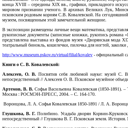
конца XVIII – середины XIX вв., графики, прикладного иску
мировом признании ученого. В архивах Великих Лук, Минск
псковским родовым корням С.В. Ковалевской. На сегодняшний 
музеем, посвященным этой замечательной женщине.
В экспозиции размещены личные вещи математика, представля
рукописные документы (записные книжки, рукопись романа «Ни
представлена выставка из фондов музея «Дворянская мода 
театральный бинокль, кошелечки, пилочка для ногтей, заколки 
http://www.museum.pskov.ru/virtual/filial/kovalev
- официальный са
Книги о С. В. Ковалевской:
Алексеев, О. В.
Посвятив себя любимой науке: музей С. В.
непосредственный // Алексеев О. В. Псковское музейное объедин
Артемов, В. В.
Софья Васильевна Ковалевская (1850-1891). – 
Москва : РОСМЭН-ПРЕСС, 2004. – С. 164-170.
Воронцова, Л. А. Софья Ковалевская 1850-1891 / Л. А. Воронцов
Глушкова, В. Г.
Полибино. Усадьба дворян Корвин-Круковски
непосредственный // Глушкова В. Г. Псковская земля. История. 