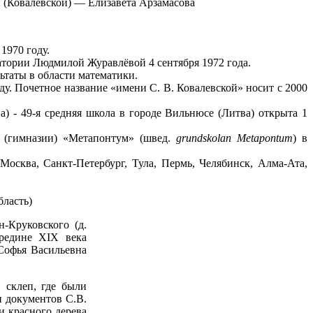
 (Ковалевской) — Елизавета Арзамасова
1970 году.
атории Людмилой Журавлёвой 4 сентября 1972 года.
ьтаты в области математики.
ду. Почетное название «имени С. В. Ковалевской» носит с 2000
ija) - 49-я средняя школа в городе Вильнюсе (Литва) открыта 1
ы (гимназии) «Метапонтум» (швед.
grundskolan Metapontum
) в
осква, Санкт-Петербург, Тула, Пермь, Челябинск, Алма-Ата,
бласть)
-Круковского (д.
ередине XIX века
 Софья Васильевна
 склеп, где были
и документов С.В.
и красного дерева