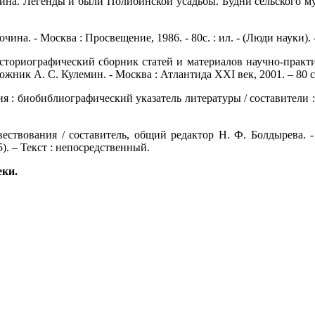
а. Легенды и были Полибинской усадьбы. Будни сельского музе
очина. - Москва : Просвещение, 1986. - 80с. : ил. - (Люди науки).
историографический сборник статей и материалов научно-прак
жник А. С. Кулемин. - Москва : Атлантида XXI век, 2001. – 80 с.
 : биобиблиографический указатель литературы / составители : Л. Д
ествования / составитель, общий редактор Н. Ф. Болдырева. - 
). – Текст : непосредственный.
еки.