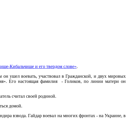
чише-Кибальчише и его твердом слове»
.
 он ушел воевать, участвовал в Гражданской, и двух мировых
мя». Его настоящая фамилия - Голиков, по линии матери он
тель считал своей родиной.
ться домой.
дира взвода. Гайдар воевал на многих фронтах - на Украине, в