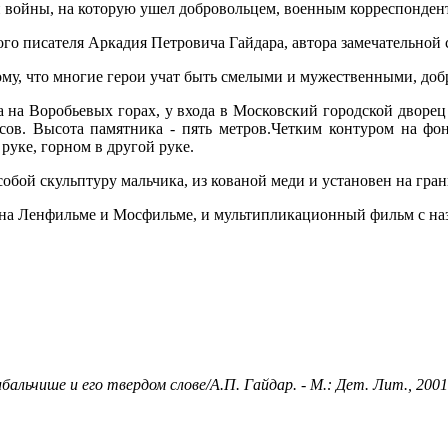
ой войны, на которую ушел добровольцем, военным корреспонде
ского писателя Аркадия Петровича Гайдара, автора замечательн
ому, что многие герои учат быть смелыми и мужественными, до
на Воробьевых горах, у входа в Московский городской дворец 
в. Высота памятника - пять метров.Четким контуром на фон
руке, горном в другой руке.
ой скульптуру мальчика, из кованой меди и установен на гра
на Ленфильме и Мосфильме, и мультипликационный фильм с на
льчише и его твердом слове/А.П. Гайдар. - М.: Дет. Лит., 2001. 