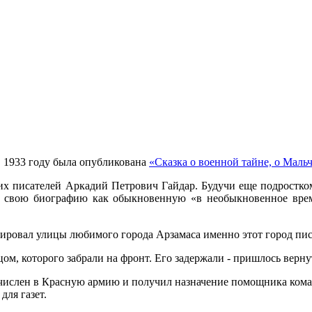
 в 1933 году была опубликована
«Сказка о военной тайне, о Маль
х писателей Аркадий Петрович Гайдар. Будучи еще подростком
ял свою биографию как обыкновенную «в необыкновенное вре
ировал улицы любимого города Арзамаса именно этот город писа
ом, которого забрали на фронт. Его задержали - пришлось верну
ачислен в Красную армию и получил назначение помощника коман
для газет.