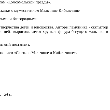
нтом «Комсомольской правды».
ой сказки о мужественном Мальчише-Кибальчише.
брыми и благородными.
творчества детей и юношества. Авторы памятника - скульптор
е неба вырисовывается хрупкая фигура бегущего мальчика в
нитный постамент.
званием «Сказка о Мальчише и Кибальчише».
- 24 с.