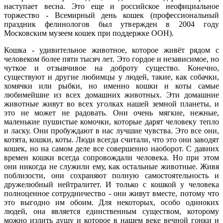
наступает весна. Это еще и российское неофициальное
торжество - Всемирный день кошек (профессиональный
праздник фелинологов был утвержден в 2004 году
Московским музеем кошек при поддержке ООН).
Кошка - удивительное животное, которое живёт рядом с
человеком более пяти тысяч лет. Это гордое и независимое, но
чуткое и отзывчивое на доброту существо. Конечно,
существуют и другие любимцы у людей, такие, как собачки,
хомячки или рыбки, но именно кошки и коты самые
любимейшие из всех домашних животных. Эти домашние
животные живут во всех уголках нашей земной планеты, и
это не может не радовать. Они очень мягкие, нежные,
маленькие пушистые комочки, которые дарят человеку тепло
и ласку. Они пробуждают в нас лучшие чувства. Это все они,
котята, кошки, коты. Люди всегда считали, что это они заводят
кошек, но на самом деле все совершенно наоборот. С давних
времен кошки всегда сопровождали человека. Но при этом
они никогда не служили ему, как остальные животные. Живя
поблизости, они сохраняют полную самостоятельность и
дружелюбный нейтралитет. И только с кошкой у человека
полноценное сотрудничество - они живут вместе, потому что
это выгодно им обоим. Для некоторых, особо одиноких
людей, она является единственным существом, которому
можно излить душу и которое в нашем веке вечной гонки и