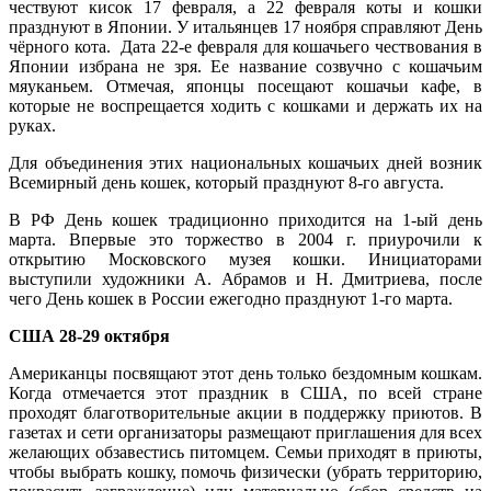
чествуют кисок 17 февраля, а 22 февраля коты и кошки
празднуют в Японии. У итальянцев 17 ноября справляют День
чёрного кота. Дата 22-е февраля для кошачьего чествования в
Японии избрана не зря. Ее название созвучно с кошачьим
мяуканьем. Отмечая, японцы посещают кошачьи кафе, в
которые не воспрещается ходить с кошками и держать их на
руках.
Для объединения этих национальных кошачьих дней возник
Всемирный день кошек, который празднуют 8-го августа.
В РФ День кошек традиционно приходится на 1-ый день
марта. Впервые это торжество в 2004 г. приурочили к
открытию Московского музея кошки. Инициаторами
выступили художники А. Абрамов и Н. Дмитриева, после
чего День кошек в России ежегодно празднуют 1-го марта.
США 28-29 октября
Американцы посвящают этот день только бездомным кошкам.
Когда отмечается этот праздник в США, по всей стране
проходят благотворительные акции в поддержку приютов. В
газетах и сети организаторы размещают приглашения для всех
желающих обзавестись питомцем. Семьи приходят в приюты,
чтобы выбрать кошку, помочь физически (убрать территорию,