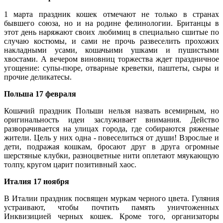
1 марта праздник кошек отмечают не только в странах
бывшего союза, но и на родине фелинологии. Британцы в
этот день наряжают своих любимиц в специально сшитые по
случаю костюмы, и сами не прочь развеселить прохожих
накладными усами, кошачьими ушками и пушистыми
хвостами. А вечером виновниц торжества ждет праздничное
угощение: супы-пюре, отварные креветки, паштеты, сыры и
прочие деликатесы.
Польша 17 февраля
Кошачий праздник Польши нельзя назвать всемирным, но
оригинальность идеи заслуживает внимания. Действо
разворачивается на улицах города, где собираются ряженые
жители. Цель у них одна - повеселиться от души! Взрослые и
дети, подражая кошкам, бросают друг в друга огромные
шерстяные клубки, разноцветные нити оплетают мяукающую
толпу, кругом царит позитивный хаос.
Италия 17 ноября
В Италии праздник посвящен муркам черного цвета. Гуляния
устраивают, чтобы почтить память уничтоженных
Инквизицией черных кошек. Кроме того, организаторы