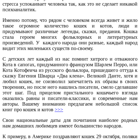
стресса успокаивает человека так, как это не сделает никакой
психоаналитик.
Именно потому, что рядом с человеком всегда живет и жило
такое огромное количество кошек и котов, люди и
придумывают различные легенды, сказки, предания. Кошка
стала героем многих фольклорных и литературных
произведений. У каждого народа они разные, каждый народ
видит этих миленьких существ по-своему.
С детских лет каждый из нас помнит хитрого и отважного
Кота в сапогах, придуманного французом Шарлем Перро, или
Кота Котофеича из русского фольклора, пришедшего оттуда к
сказку Евгения Шварца «Два клена». Великий Данте, хотя и
любил кошек, не соизволил запечатлеть их образы в своих
творениях, но после него нашлись писатели, смело сделавшие
этот шаг. Под прицелом пристального кошачьего взгляда
оказались равны и писатели-классики, и современные нам
авторы. Вашему вниманию предлагаем небольшой список
книг про кошек и котов
>>>
Cвои национальные даты для почитания наиболее родных
нам домашних любимцев имеют большинство народов.
К примеру, в Америке поздравляют кошек 29 октября, поляки