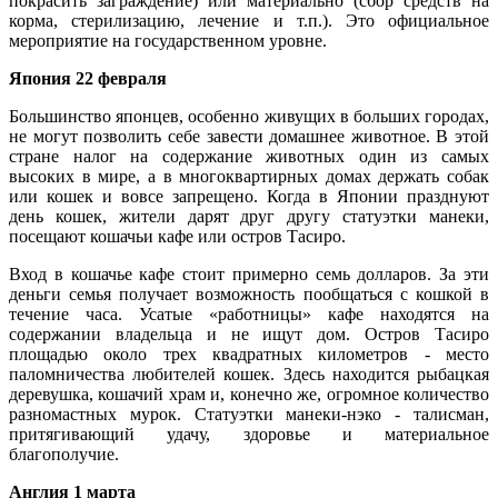
покрасить заграждение) или материально (сбор средств на
корма, стерилизацию, лечение и т.п.). Это официальное
мероприятие на государственном уровне.
Япония 22 февраля
Большинство японцев, особенно живущих в больших городах,
не могут позволить себе завести домашнее животное. В этой
стране налог на содержание животных один из самых
высоких в мире, а в многоквартирных домах держать собак
или кошек и вовсе запрещено. Когда в Японии празднуют
день кошек, жители дарят друг другу статуэтки манеки,
посещают кошачьи кафе или остров Тасиро.
Вход в кошачье кафе стоит примерно семь долларов. За эти
деньги семья получает возможность пообщаться с кошкой в
течение часа. Усатые «работницы» кафе находятся на
содержании владельца и не ищут дом. Остров Тасиро
площадью около трех квадратных километров - место
паломничества любителей кошек. Здесь находится рыбацкая
деревушка, кошачий храм и, конечно же, огромное количество
разномастных мурок. Статуэтки манеки-нэко - талисман,
притягивающий удачу, здоровье и материальное
благополучие.
Англия 1 марта