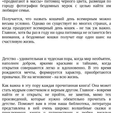
«продвигают в массы» питомиц черного цвета, размещая по
городу фотографии бездомных мурок с целью найти им
любящие семьи.
Получается, что назвать кошачий день всемирным можно
весьма условно. Однако он существует во многих странах, а
когда празднуют всемирный день кошек - не так уж важно.
Главное, хотя бы раз в году ни одна питомица не останется без
внимания, а бездомные кошки получат еще один шанс на
счастливую жизнь.
Детство - удивительная и чудесная пора, когда мир необъятен,
наполнен добром, яркими красками и тайнами, когда
открытия совершаются легко и вдохновенно. В это время
рождаются мечты, формируется характер, приобретаются
привычки. Не на мгновение - на всю жизнь.
Как важна в эту пору каждая прочитанная книга! Она может
стать мудрым советчиком и верным другом. Главное - вовремя
найти ее и открыть; не пройти, не заметив, мимо тех
произведений, которые нужно обязательно прочитать в
детстве. Поможет вам в этом наша библиотека, литература
представлена в ней очень широко: волшебные сказки и
приключения, книги о путешествиях и любви, веселые