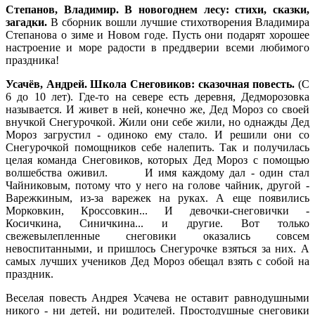
Степанов, Владимир. В новогоднем лесу: стихи, сказки,
загадки.
В сборник вошли лучшие стихотворения Владимира
Степанова о зиме и Новом годе. Пусть они подарят хорошее
настроение и море радости в преддверии всеми любимого
праздника!
Усачёв, Андрей. Школа Снеговиков: сказочная повесть.
(С
6 до 10 лет). Где-то на севере есть деревня, Дедморозовка
называется. И живет в ней, конечно же, Дед Мороз со своей
внучкой Снегурочкой. Жили они себе жили, но однажды Дед
Мороз загрустил - одиноко ему стало. И решили они со
Снегурочкой помощников себе налепить. Так и получилась
целая команда Снеговиков, которых Дед Мороз с помощью
волшебства оживил. И имя каждому дал - один стал
Чайниковым, потому что у него на голове чайник, другой -
Варежкиным, из-за варежек на руках. А еще появились
Морковкин, Кроссовкин... И девочки-снеговички -
Косичкина, Синичкина... и другие. Вот только
свежевылепленные снеговики оказались совсем
невоспитанными, и пришлось Снегурочке взяться за них. А
самых лучших учеников Дед Мороз обещал взять с собой на
праздник.
Веселая повесть Андрея Усачева не оставит равнодушными
никого - ни детей, ни родителей. Простодушные снеговики