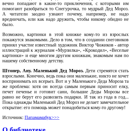
вечно попадают в какие-то приключения, с которыми им
помогают разобраться то Снегурочка, то мудрый Дед Мороз.
А читатели заодно узнают почему, например, не надо
вредничать, или как надо дружить, чтобы никому обидно не
было.
Возможно, картинки в этой книжке кому-то из взрослых
покажутся знакомыми. Дело в том, что в создании снеговиков
принял участие известный художник Виктор Чижиков - автор
иллюстраций к журналам «Мурзилка», «Крокодил», «Веселые
картинки» и еще многим другим книжкам, знакомым нам по
нашему собственному детству.
Штонер, Ану. Маленький Дед Мороз.
Дети стремятся стать
взрослыми. Конечно, ведь пока они маленькие, никто не хочет
воспринимать их всерьез. Вот и у Маленького Деда Мороза та
же проблема: хотя он всегда самым первым приносит елку,
печет печенье и готовит сани, большие Деды Морозы все
равно не берут его развозить подарки. И так из года в год...
Пока однажды Маленький Дед Мороз не делает замечательное
открытие: его помощь может понадобиться кому-то другому!
Источник:
Папамамабук>>>
О библиотеке