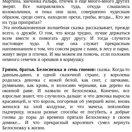
Мартина, зайчонка Ральфа, птичек и еще много-много других
зверят. Все направлялись туда, откуда слышались
колокольчики, и пока они шли, совершенно чудесным
образом, среди снега, находили орехи, грибы, ягоды... Кто же
их туда припрятал?
Эта необыкновенная волшебная сказка рассказывает, прежде
всего, о дружбе. О том, что когда трудно, лучше держаться
всем вместе и помогать друг другу. И тогда случится
настоящее чудо. А еще она служит прекрасным
напоминанием о том, что совсем рядом с нами, в лесу и парке,
живут звери и птички. И мы можем им помочь, если положим
немного семечек и орешков в кормушку.
Гримм, братья. Белоснежка и семь гномов:
сказка. Когда-то
давным-давно, в одной сказочной стране, у королевы
родилась девочка с кожей белой, как снег, с щечками,
румяными, как кровь, и волосами черными, как дерево на
оконной раме. И назвали ее Белоснежка. Конечно, все
взрослые знают, что случилось дальше: и что девочка выросла
красавицей, и что король, погоревав об умершей жене, вновь
женился на злой колдунье, и что мачеха, невзлюбив
падчерицу, искала разные способы ее погубить, а добрые
гномы до поры до времени прятали Белоснежку в своем
домике... И что прекрасный королевич сумел вернуть
Белоснежку к жизни.