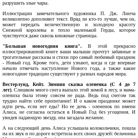
разрушить злые чары.
Иллюстрации замечательного художника П. Дж. Линча
великолепно дополняют текст. Вряд ли кто-то лучше, чем он,
может передать величественную и холодную красоту
Снежной королевы и тепло маленькой Герды, которое
чувствуется даже сквозь книжные страницы.
"Большая новогодняя книга".
В этой прекрасно
иллюстрированной книге ваши малыши прочтут забавные и
трогательные рассказы и стихи про самый любимый праздник
- Новый год. Кроме того, дети узнают, когда и где впервые
начали отмечать наступление Нового года, а также какие
новогодние традиции существуют у разных народов мира.
Вестерлунд, Кейт. Зимняя сказка олененка (С 4 до 7
лет)
. Слишком много снега выпало этой зимой в лесу, и мама-
олениха была этому совсем не рада. Ведь под снегом так
трудно найти себе пропитание! И о каком празднике может
идти речь, если нет еды? Но ее дочь - олененок по имени
Алиса, не согласна остаться в Новый Год без угощения. И
увидев падающую звезду, она загадала желание.
А на следующий день Алиса услышала колокольчики, пошла
на их звук и по дороге встретила всех своих друзей: бельчонка