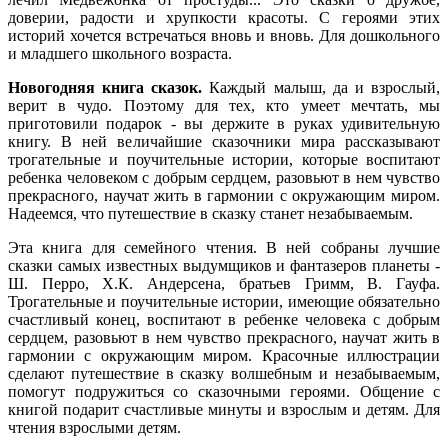
доверии, радости и хрупкости красоты. С героями этих
историй хочется встречаться вновь и вновь. Для дошкольного
и младшего школьного возраста.
Новогодняя книга сказок.
Каждый малыш, да и взрослый,
верит в чудо. Поэтому для тех, кто умеет мечтать, мы
приготовили подарок - вы держите в руках удивительную
книгу. В ней величайшие сказочники мира рассказывают
трогательные и поучительные истории, которые воспитают
ребенка человеком с добрым сердцем, разовьют в нем чувство
прекрасного, научат жить в гармонии с окружающим миром.
Надеемся, что путешествие в сказку станет незабываемым.
Эта книга для семейного чтения. В ней собраны лучшие
сказки самых известных выдумщиков и фантазеров планеты -
Ш. Перро, Х.К. Андерсена, братьев Гримм, В. Гауфа.
Трогательные и поучительные истории, имеющие обязательно
счастливый конец, воспитают в ребенке человека с добрым
сердцем, разовьют в нем чувство прекрасного, научат жить в
гармонии с окружающим миром. Красочные иллюстрации
сделают путешествие в сказку волшебным и незабываемым,
помогут подружиться со сказочными героями. Общение с
книгой подарит счастливые минуты и взрослым и детям. Для
чтения взрослыми детям.