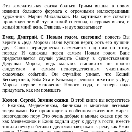
Эта замечательная сказка братьев Гримм вышла в новом
издании большого формата с огромными иллюстрациями
художницы Марии Михальской. На картинках все события
происходят зимой: тут и тихий снегопад, и суровая вьюга, и
ясный зимний день. Глянешь - и дух захватывает.
Емец, Дмитрий. С Новым годом, снеговик!
: повесть Вы
верите в Деда Мороза? Ваня Купцов верит, хоть его лучший
друг Сашка периодически насмехается над ним по этому
поводу. И однажды перед самым Новым годом Ване
предоставляется случай убедить Сашку в существовании
Дедушки Мороза, ведь мальчик становится не просто
свидетелем, а самым непосредственным участником
сказочных событий. Он случайно узнает, что Кощей
Бессмертный, Баба Яга и Кикимора решили похитить у Деда
Мороза первое мгновение Нового года, и теперь надо
придумать, как им помешать
Козлов, Сергей. Зимние сказки.
В этой книге вы встретитесь
с Ежиком, Медвежонком, Зайчиком и многими лесными
зверушками. Все происходит в особенном сказочном мире в
новогоднюю пору. Это очень добрые и милые сказки про то,
как Медвежонок и Ежик ходили друг к другу в гости, вместе
топили печку и бегали с друзьями завтракать к реке, как Ежик
лечил Медвежонка от простуды... Это сказки о дружбе,