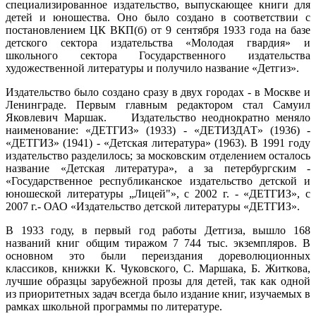
специализированное издательство, выпускающее книги для
детей и юношества. Оно было создано в соответствии с
постановлением ЦК ВКП(б) от 9 сентября 1933 года на базе
детского сектора издательства «Молодая гвардия» и
школьного сектора Государственного издательства
художественной литературы и получило название «Детгиз».
Издательство было создано сразу в двух городах - в Москве и
Ленинграде. Первым главным редактором стал Самуил
Яковлевич Маршак. Издательство неоднократно меняло
наименование: «ДЕТГИЗ» (1933) - «ДЕТИЗДАТ» (1936) -
«ДЕТГИЗ» (1941) - «Детская литература» (1963). В 1991 году
издательство разделилось; за московским отделением осталось
название «Детская литература», а за петербургским -
«Государственное республиканское издательство детской и
юношеской литературы „Лицей"», с 2002 г. - «ДЕТГИЗ», с
2007 г.- ОАО «Издательство детской литературы «ДЕТГИЗ».
В 1933 году, в первый год работы Детгиза, вышло 168
названий книг общим тиражом 7 744 тыс. экземпляров. В
основном это были переиздания дореволюционных
классиков, книжки К. Чуковского, С. Маршака, Б. Житкова,
лучшие образцы зарубежной прозы для детей, так как одной
из приоритетных задач всегда было издание книг, изучаемых в
рамках школьной программы по литературе.