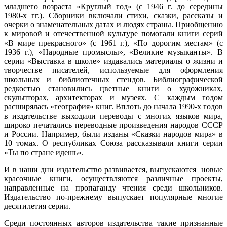
младшего возраста «Круглый год» (с 1946 г. до середины
1980-х гг.). Сборники включали стихи, сказки, рассказы и
очерки о знаменательных датах и людях страны. Приобщению
к мировой и отечественной культуре помогали книги серий
«В мире прекрасного» (с 1961 г.), «По дорогим местам» (с
1936 г.), «Народные промыслы», «Великие музыканты». В
серии «Выставка в школе» издавались материалы о жизни и
творчестве писателей, используемые для оформления
школьных и библиотечных стендов. Библиографической
редкостью становились цветные книги о художниках,
скульпторах, архитекторах и музеях. С каждым годом
расширялась «география» книг. Вплоть до начала 1990-х годов
в издательстве выходили переводы с многих языков мира,
широко печатались переводные произведения народов СССР
и России. Например, были изданы «Сказки народов мира» в
10 томах. О республиках Союза рассказывали книги серии
«Ты по стране идешь».
И в наши дни издательство развивается, выпускаются новые
красочные книги, осуществляются различные проекты,
направленные на пропаганду чтения среди школьников.
Издательство по-прежнему выпускает популярные многие
десятилетия серии.
Среди постоянных авторов издательства такие признанные