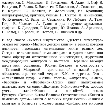
мастера как С. Михалков, И. Токмакова, Я. Аким, Р. Сеф, В.
Распутин, В. Белов, Б. Васильев, Г. Бакланов, А. Солженицын,
В. Крупин, Ю. Поляков, В. Железников, Вл. Крапивин;
литературоведы, критики, ученые: Н. Скатов, Л. Анненский,
Ф. Кузнецов, С. Бэлза, Л. Сараскина, Ю. Лебедев, А. Тахо-
Годи, В. Чалмаев, А. Гулин и др.; ведущие художники-
графики: Б. Диодоров, Г. Мазурин, Ю. Иванов, А. Архипова,
Н. Гольц, С. Яровой, М. Петров, В. Чижиков и др.
В год своего 80-летия издательство «Детская литература»
открывает серию «Мастера детской книги», в рамках которой
планирует переиздать легендарные книги разных лет.
Созданные талантливейшими авторами и художниками, они
стали образцами отечественного книгоиздания, лауреатами
международных конкурсов и выставок. Первыми выходят
шесть книг, созданных Юрием Ковалем в соавторстве с
Татьяной Мавриной - единственной в нашей стране
обладательницы золотой медали Х.К. Андерсена. Это -
«Стеклянный пруд», «Заячьи тропы», «Журавли», «Снег»,
«Бабочки» и «Жеребенок».Серии книг, выпускаемые
издательством сегодня:«Школьная библиотека»«Как хорошо
уметь читать!»«Книга за книгой»«За землю
Русскую»«Великие битвы Великой Отечественной»«Книги к
памятным датам»«Книги о великих людях России»«Книги о
культуре и богатстве русского языка»«Библиотека мировой