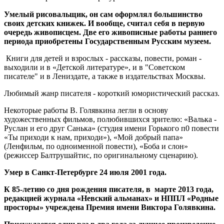
Умелый рисовальщик, он сам оформлял большинство
своих детских книжек. И вообще, считал себя в первую
очередь живописцем. Две его живописные работы раннего
периода приобретены Государственным Русским музеем.
Книги для детей и взрослых - рассказы, повести, роман -
выходили и в «Детской литературе», и в "Советском
писателе" и в Лениздате, а также в издательствах Москвы.
Любимый жанр писателя - короткий юмористический рассказ.
Некоторые работы В. Голявкина легли в основу
художественных фильмов, полюбившихся зрителю: «Валька -
Руслан и его друг Санька» (студия имени Горького п0 повести
«Ты приходи к нам, приходи»), «Мой добрый папа»
(Ленфильм, по одноименной повести), «Боба и слон»
(режиссер Балтрушайтис, по оригинальному сценарию).
Умер в Санкт-Петербурге 24 июля 2001 года.
К 85-летию
со дня рождения писателя, в марте 2013 года,
редакцией журнала «Невский альманах» и НППЛ «Родные
просторы» учреждена
Премия имени Виктора Голявкина.