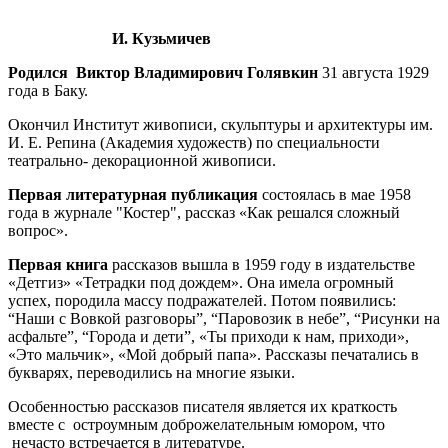
И. Кузьмичев
Родился Виктор Владимирович Голявкин
31 августа 1929
года в Баку.
Окончил Институт живописи, скульптуры и архитектуры им.
И. Е. Репина (Академия художеств) по специальности
театрально- декорационной живописи.
Первая литературная публикация
состоялась в мае 1958
года в журнале "Костер", рассказ «Как решался сложный
вопрос».
Первая книга
рассказов вышла в 1959 году в издательстве
«Детгиз» «Тетрадки под дождем». Она имела огромный
успех, породила массу подражателей. Потом появились:
“Наши с Вовкой разговоры”, “Паровозик в небе”, “Рисунки на
асфальте”, “Города и дети”, «Ты приходи к нам, приходи»,
«Это мальчик», «Мой добрый папа». Рассказы печатались в
букварях, переводились на многие языки.
Особенностью рассказов писателя является их краткость
вместе с остроумным доброжелательным юмором, что
нечасто встречается в литературе.