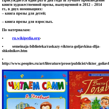
Присуждается один раз в два года за лучшее произведение
книги художественной прозы, выпущенной в 2012 – 2014
гг.,
в двух номинациях
:
– книга прозы для детей;
– книга прозы для взрослых.
По материалам:
•
ru.wikipedia.org
›
•
semeinaja-biblioteka/raskazy-viktora-goljavkina-dlja-
shkolnikov.htm
•
http://www.peoples.ru/art/literature/prose/publicist/viktor_goliav