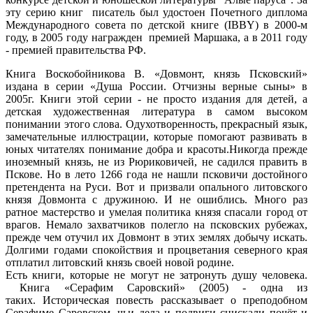
эту серию книг писатель был удостоен Почетного диплома
Международного совета по детской книге (IBBY) в 2000-м
году, в 2005 году награжден премией Маршака, а в 2011 году
- премией правительства РФ.
Книга Воскобойникова В. «Довмонт, князь Псковский»
издана в серии «Душа России. Отчизны верные сыны» в
2005г. Книги этой серии - не просто издания для детей, а
детская художественная литература в самом высоком
понимании этого слова. Одухотворенность, прекрасный язык,
замечательные иллюстрации, которые помогают развивать в
юных читателях понимание добра и красоты.Никогда прежде
иноземный князь, не из Рюриковичей, не садился править в
Пскове. Но в лето 1266 года не нашли псковичи достойного
претендента на Руси. Вот и призвали опального литовского
князя Довмонта с дружиною. И не ошиблись. Много раз
ратное мастерство и умелая политика князя спасали город от
врагов. Немало захватчиков полегло на псковских рубежах,
прежде чем отучил их Довмонт в этих землях добычу искать.
Долгими годами спокойствия и процветания северного края
отплатил литовский князь своей новой родине.
Есть книги, которые не могут не затронуть душу человека.
Книга «Серафим Саровский» (2005) - одна из
таких. Историческая повесть рассказывает о преподобном
Серафиме Саровском, чьи дела и подвиги снискали почёт и