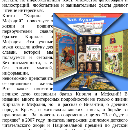
иллюстраций, любопытные и занимательные факты делают
чтение интересным.
Книга "Кирилл и
Мефодий" повествует о
жизни и подвиге
первоучителей славян
братьев Кирилла и
Мефодия. Эти ученые
мужи создали азбуку для
славян, которой мы
пользуемся и сегодня.
Без письменности, т. е.
без записи мыслей,
информации,
невозможно представить
сегодняшнюю жизнь.
Вот какое поистине
великое дело совершили братья Кирилл и Мефодий! В
издании много интересных подробностей не только о жизни
Кирилла и Мефодия, но и рассказ о Византии, о древних
городах Крыма, о жителяхславянских земель, о борьбе за
православие. За повесть о современных детях "Все будет в
порядке" в 2007 году писатель награжден дипломом детского
читательского жюри и Национальной премией по детской