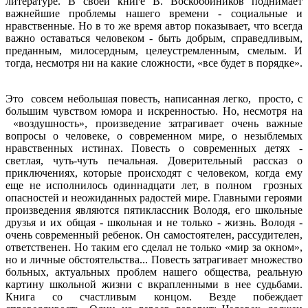
литературе. В своей книге В. Воскобойников поднимает
важнейшие проблемы нашего времени - социальные и
нравственные. Но в то же время автор показывает, что всегда
важно оставаться человеком - быть добрым, справедливым,
преданным, милосердным, целеустремленным, смелым. И
тогда, несмотря ни на какие сложности, «все будет в порядке».
Это совсем небольшая повесть, написанная легко, просто, с
большим чувством юмора и искренностью. Но, несмотря на
«воздушность», произведение затрагивает очень важные
вопросы о человеке, о современном мире, о незыблемых
нравственных истинах. Повесть о современных детях -
светлая, чуть-чуть печальная. Доверительный рассказ о
приключениях, которые происходят с человеком, когда ему
еще не исполнилось одиннадцати лет, в полном грозных
опасностей и неожиданных радостей мире. Главными героями
произведения являются пятиклассник Володя, его школьные
друзья и их общая - школьная и не только - жизнь. Володя -
очень современный ребенок. Он самостоятелен, рассудителен,
ответственен. Но таким его сделал не только «мир за окном»,
но и личные обстоятельства... Повесть затрагивает множество
больных, актуальных проблем нашего общества, реальную
картину школьной жизни с вкрапленными в нее судьбами.
Книга со счастливым концом. Везде побеждает