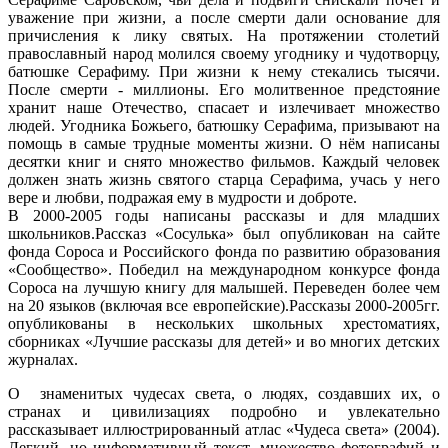
уважение при жизни, а после смерти дали основание для
причисления к лику святых. На протяжении столетий
православный народ молился своему угоднику и чудотворцу,
батюшке Серафиму. При жизни к нему стекались тысячи.
После смерти - миллионы. Его молитвенное предстояние
хранит наше Отечество, спасает и излечивает множество
людей. Угодника Божьего, батюшку Серафима, призывают на
помощь в самые трудные моменты жизни. О нём написаны
десятки книг и снято множество фильмов. Каждый человек
должен знать жизнь святого старца Серафима, учась у него
вере и любви, подражая ему в мудрости и доброте.
В 2000-2005 годы написаны рассказы и для младших
школьников.Рассказ «Сосулька» был опубликован на сайте
фонда Сороса и Российского фонда по развитию образования
«Сообщество». Победил на международном конкурсе фонда
Сороса на лучшую книгу для малышей. Переведен более чем
на 20 языков (включая все европейские).Рассказы 2000-2005гг.
опубликованы в нескольких школьных хрестоматиях,
сборниках «Лучшие рассказы для детей» и во многих детских
журналах.
О знаменитых чудесах света, о людях, создавших их, о
странах и цивилизациях подробно и увлекательно
рассказывает иллюстрированный атлас «Чудеса света» (2004).
Легкий, но информативный текст, множество фотографий и