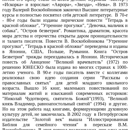
«Искорка» и взрослые: «Аврора», «Звезда», «Нева». В 1973
году Валерий Воскобойников закончил Высшие литературные
курсы и полностью посвятил себя детской литературе. В 70-е
- 80-е годы были изданы лирические повести "Тетрадь в
красной обложке", "Утренние прогулки", "Девочка, мальчик и
собака", "Остров безветрия". Романтика, драматизм, красота
мира детства и отрочества открыты даром проницательности
и таланта писателя. Повести В. Воскобойникова "Утренние
прогулки", "Тетрадь в красной обложке" переведены и изданы
в Японии, США, Польше, Румынии. Книга "Остров
Безветрия" трижды переиздавалась в Японии. Историческая
повесть об Авиценне "Великий врачеватель" (1972) по
решению ЮНЕСКО была издана во многих странах к 1000-
летию ученого. В 90-е годы писатель вместе с коллегами
реализовал свою идею создания серии "Рассказы о
православных святых" для детей младшего школьного
возраста. Вышло 16 книг, маленьких повествований по
материалам житий и изысканий современных историков:
"Николай Чудотворец, святитель Божий"(1993), "Великий
князь Владимир, равноапостольный святой" (1994) и другие.
Но на этом работа над книгами, формирующими духовную
культуру детей, не закончилась. В 2002 году в Петербургском
издательстве "Золотой век" вышла "Иллюстрированная
Библия для семейного чтения" в пересказе В.М.
Воскобойникова. В этот период реализовалась еще одна идея