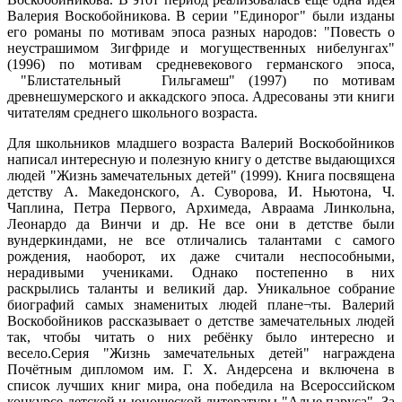
Валерия Воскобойникова. В серии "Единорог" были изданы
его романы по мотивам эпоса разных народов: "Повесть о
неустрашимом Зигфриде и могущественных нибелунгах"
(1996) по мотивам средневекового германского эпоса,
"Блистательный Гильгамеш" (1997) по мотивам
древнешумерского и аккадского эпоса. Адресованы эти книги
читателям среднего школьного возраста.
Для школьников младшего возраста Валерий Воскобойников
написал интересную и полезную книгу о детстве выдающихся
людей "Жизнь замечательных детей" (1999). Книга посвящена
детству А. Македонского, А. Суворова, И. Ньютона, Ч.
Чаплина, Петра Первого, Архимеда, Авраама Линкольна,
Леонардо да Винчи и др. Не все они в детстве были
вундеркиндами, не все отличались талантами с самого
рождения, наоборот, их даже считали неспособными,
нерадивыми учениками. Однако постепенно в них
раскрылись таланты и великий дар. Уникальное собрание
биографий самых знаменитых людей плане¬ты. Валерий
Воскобойников рассказывает о детстве замечательных людей
так, чтобы читать о них ребёнку было интересно и
весело.Серия "Жизнь замечательных детей" награждена
Почётным дипломом им. Г. Х. Андерсена и включена в
список лучших книг мира, она победила на Всероссийском
конкурсе детской и юношеской литературы "Алые паруса". За