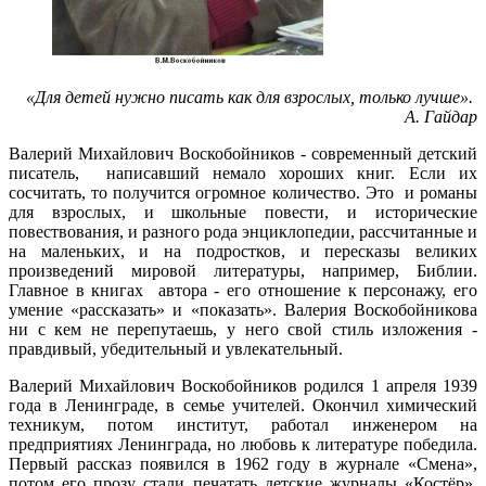
«Для детей нужно писать как для взрослых, только лучше».
А. Гайдар
Валерий Михайлович Воскобойников - современный детский
писатель, написавший немало хороших книг. Если их
сосчитать, то получится огромное количество. Это и романы
для взрослых, и школьные повести, и исторические
повествования, и разного рода энциклопедии, рассчитанные и
на маленьких, и на подростков, и пересказы великих
произведений мировой литературы, например, Библии.
Главное в книгах автора - его отношение к персонажу, его
умение «рассказать» и «показать». Валерия Воскобойникова
ни с кем не перепутаешь, у него свой стиль изложения -
правдивый, убедительный и увлекательный.
Валерий Михайлович Воскобойников родился 1 апреля 1939
года в Ленинграде, в семье учителей. Окончил химический
техникум, потом институт, работал инженером на
предприятиях Ленинграда, но любовь к литературе победила.
Первый рассказ появился в 1962 году в журнале «Смена»,
потом его прозу стали печатать детские журналы «Костёр»,