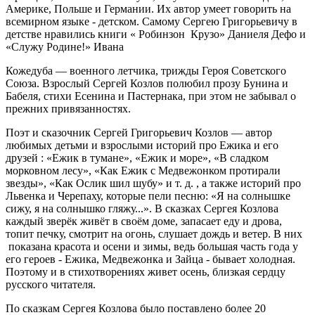
Америке, Польше и Германии. Их автор умеет говорить на
всемирном языке - детском. Самому Сергею Григорьевичу в
детстве нравились книги « Робинзон Крузо» Даниеля Дефо и
«Служу Родине!» Ивана
Кожедуба — военного летчика, трижды Героя Советского
Союза. Взрослый Сергей Козлов полюбил прозу Бунина и
Бабеля, стихи Есенина и Пастернака, при этом не забывал о
прежних привязанностях.
Поэт и сказочник Сергей Григорьевич Козлов — автор
любимых детьми и взрослыми историй про Ежика и его
друзей : «Ежик в тумане», «Ежик и море», «В сладком
морковном лесу», «Как Ежик с Медвежонком протирали
звезды», «Как Ослик шил шубу» и т. д. , а также историй про
Львенка и Черепаху, которые пели песню: «Я на солнышке
сижу, я на солнышко гляжу...». В сказках Сергея Козлова
каждый зверёк живёт в своём доме, запасает еду и дрова,
топит печку, смотрит на огонь, слушает дождь и ветер. В них
показана красота и осени и зимы, ведь большая часть года у
его героев - Ежика, Медвежонка и Зайца - бывает холодная.
Поэтому и в стихотворениях живет осень, близкая сердцу
русского читателя.
По сказкам Сергея Козлова было поставлено более 20