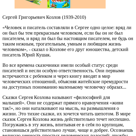
Сергей Григорьевич Козлов (1939-2010)
«Человек и писатель составляли в Сергее одно целое: вряд ли
он был бы тем прекрасным человеком, если бы он не был
писателем, и вряд ли был бы настоящим писателем, не будь он
таким нежным, трогательным, умным и любящим жизнь
человеком», - сказал о Козлове его друг юношества, детский
писатель Юрий Кушак.
Во все времена сказочники имели особый статус среди
писателей и несли особую ответственность. Они первыми
встречаются с ребенком и через книгу вводят в мир
человеческих отношений, объясняя житейские премудрости
на доступных пониманию маленькому человечку образах...
Сказки Сергея Козлова называют «философией для
малышей». Они не содержат прямого нравоучения «живи
так!», но они наталкивают на мысль, на размышления о
жизни. Это тихие сказки, их хочется читать шепотом. В мире
сказок Сергея Козлова жизнь действительно течет неспешно.
Погружаясь в эту жизнь, впитывая ее в себя по крупицам,
становишься действительно лучше, чище и добрее. Осознаешь
великую ценность простых человеческих радостей: дружбы,