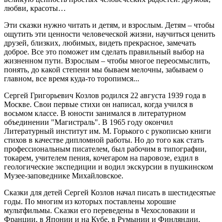
любви, красоты…
Эти сказки нужно читать и детям, и взрослым. Детям – чтобы
ощутить эти ценности человеческой жизни, научиться ценить
друзей, близких, любимых, видеть прекрасное, замечать
доброе. Все это поможет им сделать правильный выбор на
жизненном пути. Взрослым – чтобы многое переосмыслить,
понять, до какой степени мы бываем мелочны, забываем о
главном, все время куда-то торопимся...
Сергей Григорьевич Козлов родился 22 августа 1939 года в
Москве. Свои первые стихи он написал, когда учился в
восьмом классе. В юности занимался в литературном
объединении "Магистраль". В 1965 году окончил
Литературный институт им. М. Горького с рукописью книги
стихов в качестве дипломной работы. Но до того как стать
профессиональным писателем, был рабочим в типографии,
токарем, учителем пения, кочегаром на паровозе, ездил в
геологические экспедиции и водил экскурсии в пушкинском
Музее-заповеднике Михайловское.
Сказки для детей Сергей Козлов начал писать в шестидесятые
годы. По многим из которых поставлены хорошие
мультфильмы. Сказки его переведены в Чехословакии и
Франции, в Японии и на Кубе, в Румынии и Финляндии,