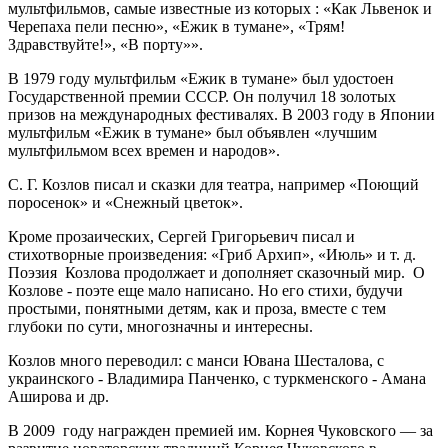
мультфильмов, самые известные из которых : «Как Львенок и
Черепаха пели песню», «Ежик в тумане», «Трям!
Здравствуйте!», «В порту»».
В 1979 году мультфильм «Ежик в тумане» был удостоен
Государственной премии СССР. Он получил 18 золотых
призов на международных фестивалях. В 2003 году в Японии
мультфильм «Ежик в тумане» был объявлен «лучшим
мультфильмом всех времен и народов».
С. Г. Козлов писал и сказки для театра, например «Поющий
поросенок» и «Снежный цветок».
Кроме прозаических, Сергей Григорьевич писал и
стихотворные произведения: «Гриб Архип», «Июль» и т. д.
Поэзия Козлова продолжает и дополняет сказочный мир. О
Козлове - поэте еще мало написано. Но его стихи, будучи
простыми, понятными детям, как и проза, вместе с тем
глубоки по сути, многозначны и интересны.
Козлов много переводил: с манси Ювана Шесталова, с
украинского - Владимира Панченко, с туркменского - Амана
Аширова и др.
В 2009 году награжден премией им. Корнея Чуковского — за