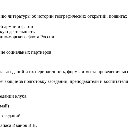
ию литературы об истории географических открытий, подвигах 
ой армии и флота
скую деятельность
енно-морского флота России
ние социальных партнеров
ана заседаний и их периодичность, формы и места проведения зас
твечающие за подготовку заседаний, преподаватели и воспитател
седании клуба.
 май)
 заседаний.
запаса Иванов В.В.