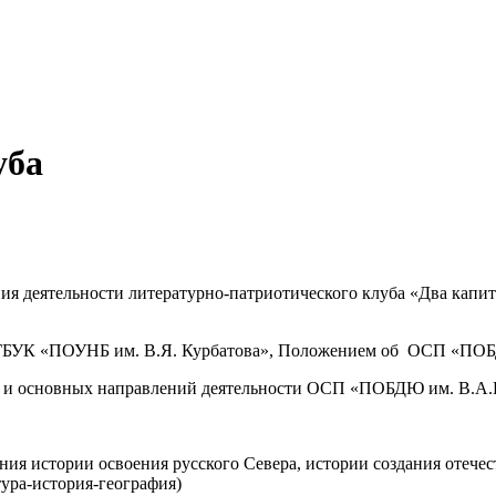
уба
ия деятельности литературно-патриотического клуба «Два капит
ом ГБУК «ПОУНБ им. В.Я. Курбатова», Положением об ОСП «ПО
дач и основных направлений деятельности ОСП «ПОБДЮ им. В.А.
ния истории освоения русского Севера, истории создания отече
ура-история-география)