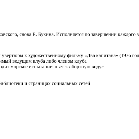
овского, слова Е. Букина. Исполняется по завершении каждого з
 увертюры к художественному фильму «Два капитана» (1976 год
димый ведущим клуба либо членом клуба
одит морское испытание: пьет «забортную воду»
библиотеки и страницах социальных сетей