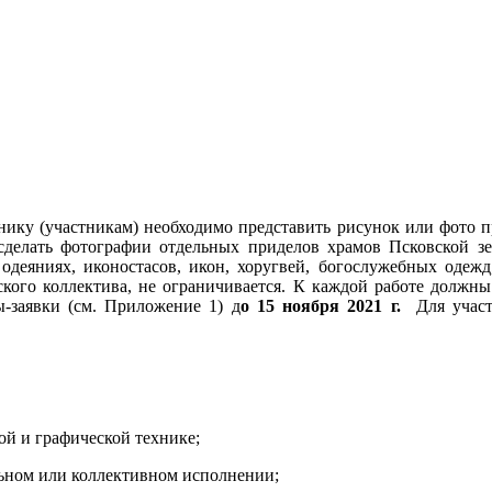
нику (участникам) необходимо представить рисунок или фото п
делать фотографии отдельных приделов храмов Псковской зе
еяниях, иконостасов, икон, хоругвей, богослужебных одежд,
ского коллектива, не ограничивается. К каждой работе должн
-заявки (см. Приложение 1) д
о 15 ноября 2021 г.
Для участи
й и графической технике;
ьном или коллективном исполнении;