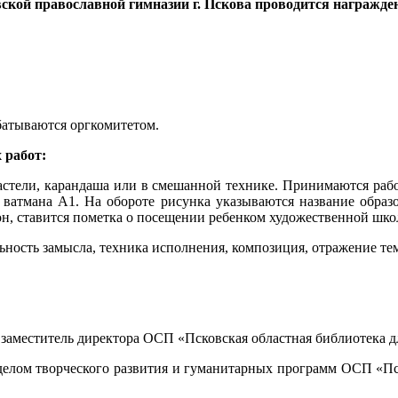
вской православной гимназии г. Пскова проводится награжде
батываются оргкомитетом.
 работ:
астели, карандаша или в смешанной технике. Принимаются раб
атмана А1. На обороте рисунка указываются название образов
н, ставится пометка о посещении ребенком художественной шко
ность замысла, техника исполнения, композиция, отражение тем
, заместитель директора ОСП «Псковская областная библиотека д
делом творческого развития и гуманитарных программ ОСП «Пск