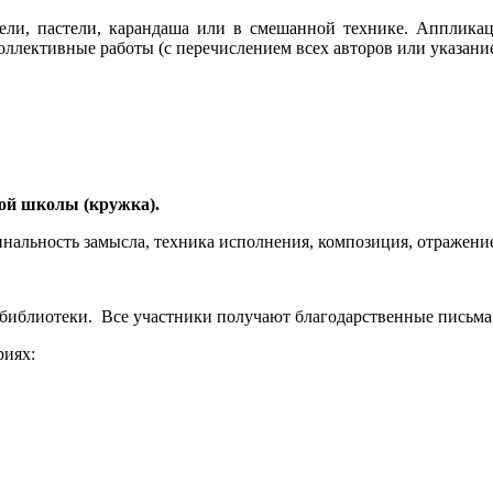
рели, пастели, карандаша или в смешанной технике. Аппликац
ллективные работы (с перечислением всех авторов или указание
ной школы (кружка).
инальность замысла, техника исполнения, композиция, отражение
 библиотеки. Все участники получают благодарственные письма
риях: