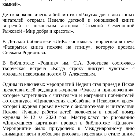
камней».
Детская экологическая библиотека «Радуга» для своих юных
читателей открыла Неделю детской и юношеской книги
встречей с псковским автором Татьяной Семеновной
Рыжовой «Мир добра и красоты».
В Детской библиотеке «ЛиК» состоялась творческая встреча
«Раскрытая книга похожа на птицу», которую провела
Снежана Родионова.
В библиотеке «Родник» им. С.А. Золотцева состоялась
творческая встреча «Когда строку диктует чувство» с
молодым псковским поэтом О. Алексеевым.
Одним из ключевых мероприятий Недели стал приезд в Псков
представителей редакции журнала «Чудеса и приключения»,
которые встретились с читателями и наградили победителей
фотоконкурса «Приключения скобарёнка в Псковском крае»,
который журнал провел вместе с библиотеками и читателями
Пскова. Лучшие работы детей включены в новый номер
журнала №12 за 2020 год. Мастер-класс по рисованию
«Движущиеся картинки» прошел в библиотеке «Диалог».
Мероприятие было приурочено к Международному дню
анимации: дети пробовали рисовать персонаж в стиле аниме