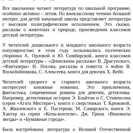
Все школьники читают литературу по школьной программе,
особенно активно – летом. По внеклассному чтению большой
интерес для детей начальной школы представляет литература
с высоким полиграфическим исполнением. Это сказки,
рассказы о животных и природе, произведения классиков
детской литературы.
У читателей дошкольного и младшего школьного возраста
популярностью в этом году пользовались поэтические
сборники А. Орловой и Ю. Симбирской, книги классиков
детской литературы ‒ «Денискины рассказы» В. Драгунского,
«Фантазеры» Н. Носова, рассказы и повести о войне В.
Воскобойникова, С. Алексеева, книги для девочек Х. Вебб.
Читателей среднего и старшего школьного возраста
интересуют книжные новинки. Это приключения,
фантастика, современные романы для девочек, детективы.
Например, детективные истории Э. Блайтон и С. Стивенсона
(серия «Агата Мистери»), книги о сверстниках Т. Крюковой,
А. Жвалевского и Е. Пастернак, М. Самарского, книги Э.
Хантер из серии «Коты-воители», Дж. Грина «Виноваты
звезды» и «Бумажные города».
Была востребована литература о Великой Отечественной