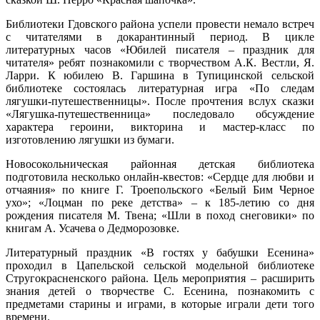
Библиотеки Гдовского района успели провести немало встреч
с читателями в докарантинный период. В цикле
литературных часов «Юбилей писателя – праздник для
читателя» ребят познакомили с творчеством А.К. Вестли, Я.
Ларри. К юбилею В. Гаршина в Тупицинской сельской
библиотеке состоялась литературная игра «По следам
лягушки-путешественницы». После прочтения вслух сказки
«Лягушка-путешественница» последовало обсуждение
характера героини, викторина и мастер-класс по
изготовлению лягушки из бумаги.
Новосокольническая районная детская библиотека
подготовила несколько онлайн-квестов: «Сердце для любви и
отчаяния» по книге Г. Троепольского «Белый Бим Черное
ухо»; «Лоцман по реке детства» – к 185-летию со дня
рождения писателя М. Твена; «Шли в поход снеговики» по
книгам А. Усачева о Дедморозовке.
Литературный праздник «В гостях у бабушки Есенина»
проходил в Цапельской сельской модельной библиотеке
Стругокрасненского района. Цель мероприятия – расширить
знания детей о творчестве С. Есенина, познакомить с
предметами старины и играми, в которые играли дети того
времени.