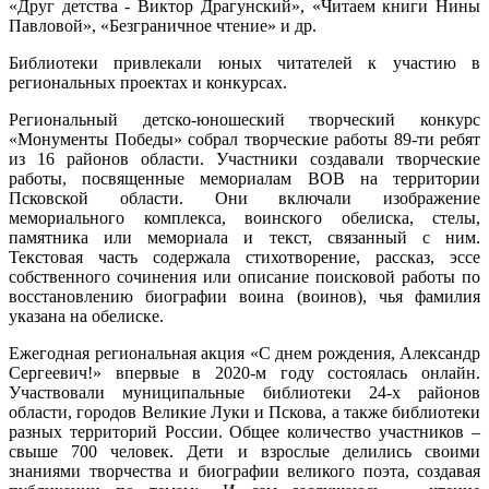
«Друг детства - Виктор Драгунский», «Читаем книги Нины
Павловой», «Безграничное чтение» и др.
Библиотеки привлекали юных читателей к участию в
региональных проектах и конкурсах.
Региональный детско-юношеский творческий конкурс
«Монументы Победы» собрал творческие работы 89-ти ребят
из 16 районов области. Участники создавали творческие
работы, посвященные мемориалам ВОВ на территории
Псковской области. Они включали изображение
мемориального комплекса, воинского обелиска, стелы,
памятника или мемориала и текст, связанный с ним.
Текстовая часть содержала стихотворение, рассказ, эссе
собственного сочинения или описание поисковой работы по
восстановлению биографии воина (воинов), чья фамилия
указана на обелиске.
Ежегодная региональная акция «С днем рождения, Александр
Сергеевич!» впервые в 2020-м году состоялась онлайн.
Участвовали муниципальные библиотеки 24-х районов
области, городов Великие Луки и Пскова, а также библиотеки
разных территорий России. Общее количество участников –
свыше 700 человек. Дети и взрослые делились своими
знаниями творчества и биографии великого поэта, создавая