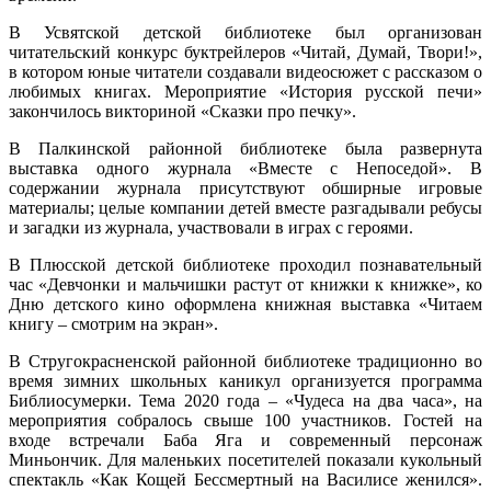
В Усвятской детской библиотеке был организован
читательский конкурс буктрейлеров «Читай, Думай, Твори!»,
в котором юные читатели создавали видеосюжет с рассказом о
любимых книгах. Мероприятие «История русской печи»
закончилось викториной «Сказки про печку».
В Палкинской районной библиотеке была развернута
выставка одного журнала «Вместе с Непоседой». В
содержании журнала присутствуют обширные игровые
материалы; целые компании детей вместе разгадывали ребусы
и загадки из журнала, участвовали в играх с героями.
В Плюсской детской библиотеке проходил познавательный
час «Девчонки и мальчишки растут от книжки к книжке», ко
Дню детского кино оформлена книжная выставка «Читаем
книгу – смотрим на экран».
В Стругокрасненской районной библиотеке традиционно во
время зимних школьных каникул организуется программа
Библиосумерки. Тема 2020 года – «Чудеса на два часа», на
мероприятия собралось свыше 100 участников. Гостей на
входе встречали Баба Яга и современный персонаж
Миньончик. Для маленьких посетителей показали кукольный
спектакль «Как Кощей Бессмертный на Василисе женился».