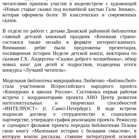
читателями приняли участие в видеовстрече с художницей
«Новые старые сказки под волшебной кистью Гали Зинько»,
которая оформила более 30 классических и современных
сказок.
В отделе по работе с детьми Дновской районной библиотеки
главный детский книжный праздник «Книжная страна»
состоялся также онлайн в формате интернет-каникул.
Вниманию ребят были предложены презентация,
посвященная истории Недели детской книги, викторина по
сказкам Г.Х. Андерсена «Сказки доброго волшебника», обзор
новых книг для детей и подростков, подведены итоги
конкурса «Лучший читатель».
Модельная библиотека микрорайона Любятово «БиблиоЛюб»
стала участником Всероссийского народного проекта
«Киноуроки в школах России». Состоялась первая рабочая
встреча с координаторами проекта АНО Центр развития
интеллектуальных и творческих способностей
«ИНТЕЛРОСТ» (г. Санкт-Петербург). В ходе встречи
подписан договор о сотрудничестве и социальном
партнерстве, утвержден график реализации проекта. Режиссер
и сценарист фильмов проекта передала библиотекам Пскова
свою книгу «Маленькие истории с большим смыслом», в
которую вошли рассказы, ставшие литературной основой