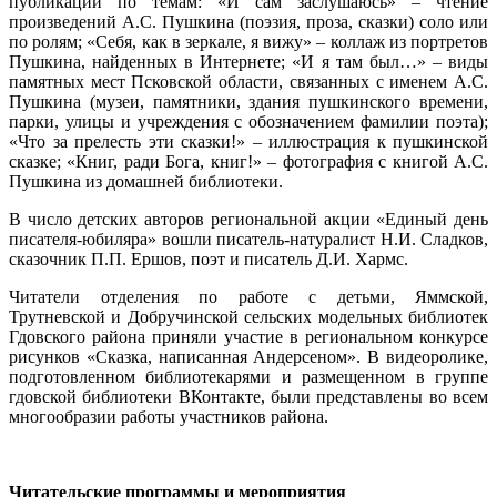
публикации по темам: «И сам заслушаюсь» – чтение
произведений А.С. Пушкина (поэзия, проза, сказки) соло или
по ролям; «Себя, как в зеркале, я вижу» – коллаж из портретов
Пушкина, найденных в Интернете; «И я там был…» – виды
памятных мест Псковской области, связанных с именем А.С.
Пушкина (музеи, памятники, здания пушкинского времени,
парки, улицы и учреждения с обозначением фамилии поэта);
«Что за прелесть эти сказки!» – иллюстрация к пушкинской
сказке; «Книг, ради Бога, книг!» – фотография с книгой А.С.
Пушкина из домашней библиотеки.
В число детских авторов региональной акции «Единый день
писателя-юбиляра» вошли писатель-натуралист Н.И. Сладков,
сказочник П.П. Ершов, поэт и писатель Д.И. Хармс.
Читатели отделения по работе с детьми, Яммской,
Трутневской и Добручинской сельских модельных библиотек
Гдовского района приняли участие в региональном конкурсе
рисунков «Сказка, написанная Андерсеном». В видеоролике,
подготовленном библиотекарями и размещенном в группе
гдовской библиотеки ВКонтакте, были представлены во всем
многообразии работы участников района.
Читательские программы и мероприятия