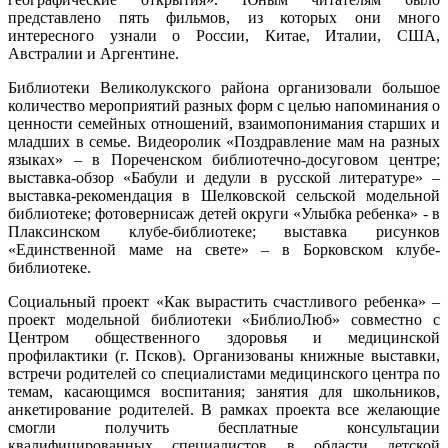
представлено пять фильмов, из которых они много
интересного узнали о России, Китае, Италии, США,
Австралии и Аргентине.
Библиотеки Великолукского района организовали большое
количество мероприятий разных форм с целью напоминания о
ценности семейных отношений, взаимопонимания старших и
младших в семье. Видеоролик «Поздравление мам на разных
языках» – в Пореченском библиотечно-досуговом центре;
выставка-обзор «Бабули и дедули в русской литературе» –
выставка-рекомендация в Шелковской сельской модельной
библиотеке; фотовернисаж детей округи «Улыбка ребенка» - в
Плаксинском клубе-библиотеке; выставка рисунков
«Единственной маме на свете» – в Борковском клубе-
библиотеке.
Социальный проект «Как вырастить счастливого ребенка» –
проект модельной библиотеки «БиблиоЛюб» совместно с
Центром общественного здоровья и медицинской
профилактики (г. Псков). Организованы книжные выставки,
встречи родителей со специалистами медицинского центра по
темам, касающимся воспитания; занятия для школьников,
анкетирование родителей. В рамках проекта все желающие
смогли получить бесплатные консультации
квалифицированных специалистов в области детской