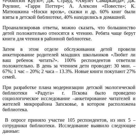
«Робинзон Крузо»; Дж. Страуд, «Амулет Самарканда»; Дж.
Роулинг, «Гарри Поттер»; А. Алексин «Повести»; К.
Матюшкина «Носки врозь», сказки и др. 60% книг были
взяты в детской библиотеке, 40% находились в домашней.
Проанализировав ответы, можно сказать, что большинство
детей положительно относятся к чтению. Ребята чаще берут
книги для чтения в районной библиотеке.
Затем в этом отделе обслуживания детей провели
анкетирование родителей младших школьников «Любит ли
ваш ребенок читать?». 100% респондентов ответили
положительно. В день за чтением дети проводят: 30 мин. ‒
67%; 1 час – 20%; 2 часа ‒ 13.3%. Новые книги покупают 27%
семей.
При разработке плана модернизации детской экологической
библиотеки «Радуга» г. Пскова было проведено
социологическое исследование –анкетирование читателей и
жителей микрорайона Запсковье, в котором расположена
библиотека.
В опросе приняло участие 105 респондентов, из них 5 –
сотрудники библиотеки. Исследование выявило следующие
данные: