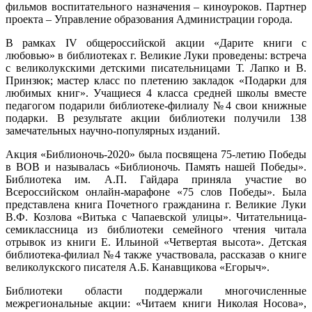
фильмов воспитательного назначения – киноуроков. Партнер
проекта – Управление образования Администрации города.
В рамках IV общероссийской акции «Дарите книги с
любовью» в библиотеках г. Великие Луки проведены: встреча
с великолукскими детскими писательницами Т. Лапко и В.
Принзюк; мастер класс по плетению закладок «Подарки для
любимых книг». Учащиеся 4 класса средней школы вместе
педагогом подарили библиотеке-филиалу №4 свои книжные
подарки. В результате акции библиотеки получили 138
замечательных научно-популярных изданий.
Акция «Библионочь-2020» была посвящена 75-летию Победы
в ВОВ и называлась «Библионочь. Память нашей Победы».
Библиотека им. А.П. Гайдара приняла участие во
Всероссийском онлайн-марафоне «75 слов Победы». Была
представлена книга Почетного гражданина г. Великие Луки
В.Ф. Козлова «Витька с Чапаевской улицы». Читательница-
семиклассница из библиотеки семейного чтения читала
отрывок из книги Е. Ильиной «Четвертая высота». Детская
библиотека-филиал №4 также участвовала, рассказав о книге
великолукского писателя А.Б. Канавщикова «Егорыч».
Библиотеки области поддержали многочисленные
межрегиональные акции: «Читаем книги Николая Носова»,