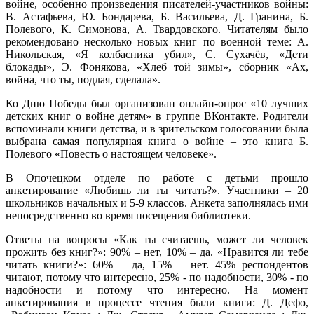
войне, особенно произведения писателей-участников войны:
В. Астафьева, Ю. Бондарева, Б. Васильева, Д. Гранина, Б.
Полевого, К. Симонова, А. Твардовского. Читателям было
рекомендовано несколько новых книг по военной теме: А.
Никольская, «Я колбасника убил», С. Сухачёв, «Дети
блокады», Э. Фонякова, «Хлеб той зимы», сборник «Ах,
война, что ты, подлая, сделала».
Ко Дню Победы был организован онлайн-опрос «10 лучших
детских книг о войне детям» в группе ВКонтакте. Родители
вспоминали книги детства, и в зрительском голосовании была
выбрана самая популярная книга о войне – это книга Б.
Полевого «Повесть о настоящем человеке».
В Опочецком отделе по работе с детьми прошло
анкетирование «Любишь ли ты читать?». Участники – 20
школьников начальных и 5-9 классов. Анкета заполнялась ими
непосредственно во время посещения библиотеки.
Ответы на вопросы «Как ты считаешь, может ли человек
прожить без книг?»: 90% ‒ нет, 10% – да. «Нравится ли тебе
читать книги?»: 60% – да, 15% – нет. 45% респондентов
читают, потому что интересно, 25% - по надобности, 30% - по
надобности и потому что интересно. На момент
анкетирования в процессе чтения были книги: Д. Дефо,