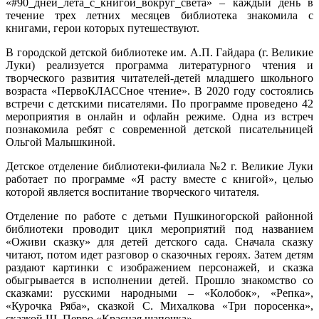
«#90_дней_лета_с_книгой_вокруг_света» – каждый день в
течение трех летних месяцев библиотека знакомила с
книгами, герои которых путешествуют.
В городской детской библиотеке им. А.П. Гайдара (г. Великие
Луки) реализуется программа литературного чтения и
творческого развития читателей-детей младшего школьного
возраста «ПервоКЛАССное чтение». В 2020 году состоялись
встречи с детскими писателями. По программе проведено 42
мероприятия в онлайн и офлайн режиме. Одна из встреч
познакомила ребят с современной детской писательницей
Ольгой Малышкиной.
Детское отделение библиотеки-филиала №2 г. Великие Луки
работает по программе «Я расту вместе с книгой», целью
которой является воспитание творческого читателя.
Отделение по работе с детьми Пушкиногорской районной
библиотеки проводит цикл мероприятий под названием
«Оживи сказку» для детей детского сада. Сначала сказку
читают, потом идет разговор о сказочных героях. Затем детям
раздают картинки с изображением персонажей, и сказка
обыгрывается в исполнении детей. Прошло знакомство со
сказками: русскими народными – «Колобок», «Репка»,
«Курочка Ряба», сказкой С. Михалкова «Три поросенка»,
сказкой Ш. Перро «Красная шапочка».