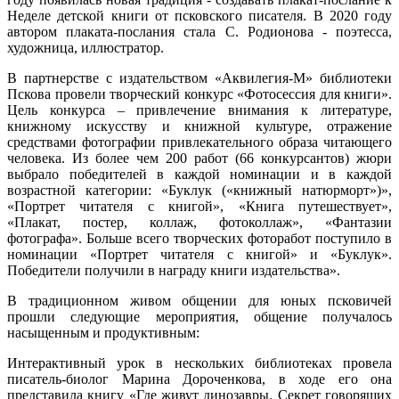
Неделе детской книги от псковского писателя. В 2020 году
автором плаката-послания стала С. Родионова - поэтесса,
художница, иллюстратор.
В партнерстве с издательством «Аквилегия-М» библиотеки
Пскова провели творческий конкурс «Фотосессия для книги».
Цель конкурса – привлечение внимания к литературе,
книжному искусству и книжной культуре, отражение
средствами фотографии привлекательного образа читающего
человека. Из более чем 200 работ (66 конкурсантов) жюри
выбрало победителей в каждой номинации и в каждой
возрастной категории: «Буклук («книжный натюрморт»)»,
«Портрет читателя с книгой», «Книга путешествует»,
«Плакат, постер, коллаж, фотоколлаж», «Фантазии
фотографа». Больше всего творческих фоторабот поступило в
номинации «Портрет читателя с книгой» и «Буклук».
Победители получили в награду книги издательства».
В традиционном живом общении для юных псковичей
прошли следующие мероприятия, общение получалось
насыщенным и продуктивным:
Интерактивный урок в нескольких библиотеках провела
писатель-биолог Марина Дороченкова, в ходе его она
представила книгу «Где живут динозавры. Секрет говорящих