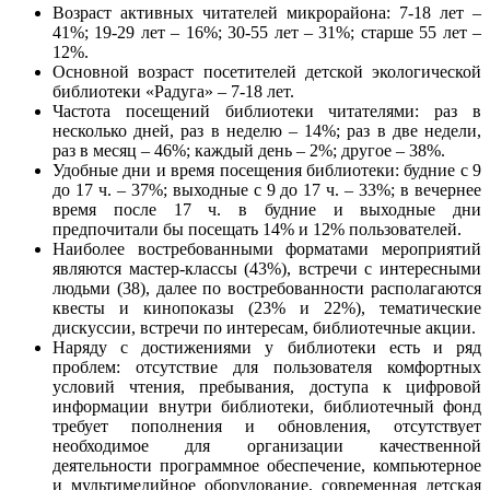
Возраст активных читателей микрорайона: 7-18 лет –
41%; 19-29 лет – 16%; 30-55 лет – 31%; старше 55 лет –
12%.
Основной возраст посетителей детской экологической
библиотеки «Радуга» ‒ 7-18 лет.
Частота посещений библиотеки читателями: раз в
несколько дней, раз в неделю – 14%; раз в две недели,
раз в месяц – 46%; каждый день – 2%; другое – 38%.
Удобные дни и время посещения библиотеки: будние с 9
до 17 ч. – 37%; выходные с 9 до 17 ч. – 33%; в вечернее
время после 17 ч. в будние и выходные дни
предпочитали бы посещать 14% и 12% пользователей.
Наиболее востребованными форматами мероприятий
являются мастер-классы (43%), встречи с интересными
людьми (38), далее по востребованности располагаются
квесты и кинопоказы (23% и 22%), тематические
дискуссии, встречи по интересам, библиотечные акции.
Наряду с достижениями у библиотеки есть и ряд
проблем: отсутствие для пользователя комфортных
условий чтения, пребывания, доступа к цифровой
информации внутри библиотеки, библиотечный фонд
требует пополнения и обновления, отсутствует
необходимое для организации качественной
деятельности программное обеспечение, компьютерное
и мультимедийное оборудование, современная детская