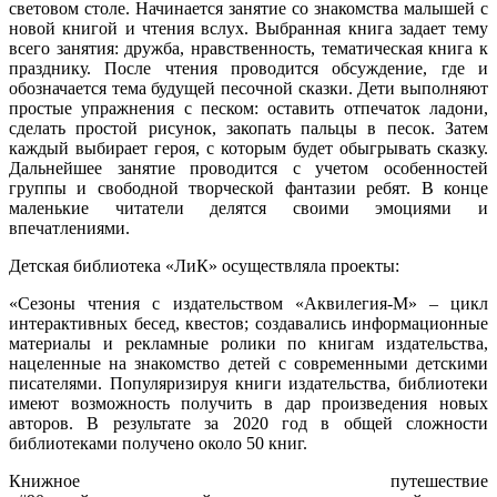
световом столе. Начинается занятие со знакомства малышей с
новой книгой и чтения вслух. Выбранная книга задает тему
всего занятия: дружба, нравственность, тематическая книга к
празднику. После чтения проводится обсуждение, где и
обозначается тема будущей песочной сказки. Дети выполняют
простые упражнения с песком: оставить отпечаток ладони,
сделать простой рисунок, закопать пальцы в песок. Затем
каждый выбирает героя, с которым будет обыгрывать сказку.
Дальнейшее занятие проводится с учетом особенностей
группы и свободной творческой фантазии ребят. В конце
маленькие читатели делятся своими эмоциями и
впечатлениями.
Детская библиотека «ЛиК» осуществляла проекты:
«Сезоны чтения с издательством «Аквилегия-М» – цикл
интерактивных бесед, квестов; создавались информационные
материалы и рекламные ролики по книгам издательства,
нацеленные на знакомство детей с современными детскими
писателями. Популяризируя книги издательства, библиотеки
имеют возможность получить в дар произведения новых
авторов. В результате за 2020 год в общей сложности
библиотеками получено около 50 книг.
Книжное путешествие