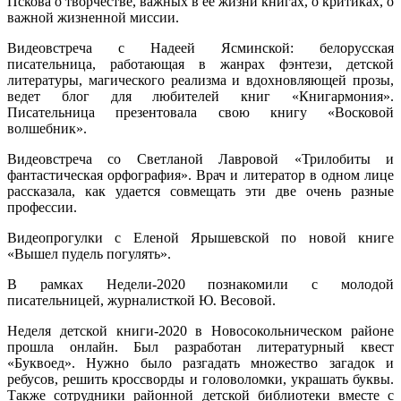
Пскова о творчестве, важных в ее жизни книгах, о критиках, о
важной жизненной миссии.
Видеовстреча с Надеей Ясминской: белорусская
писательница, работающая в жанрах фэнтези, детской
литературы, магического реализма и вдохновляющей прозы,
ведет блог для любителей книг «Книгармония».
Писательница презентовала свою книгу «Восковой
волшебник».
Видеовстреча со Светланой Лавровой «Трилобиты и
фантастическая орфография». Врач и литератор в одном лице
рассказала, как удается совмещать эти две очень разные
профессии.
Видеопрогулки с Еленой Ярышевской по новой книге
«Вышел пудель погулять».
В рамках Недели-2020 познакомили с молодой
писательницей, журналисткой Ю. Весовой.
Неделя детской книги-2020 в Новосокольническом районе
прошла онлайн. Был разработан литературный квест
«Буквоед». Нужно было разгадать множество загадок и
ребусов, решить кроссворды и головоломки, украшать буквы.
Также сотрудники районной детской библиотеки вместе с