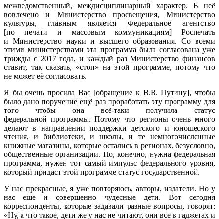
межведомственный, междисциплинарный характер. В неё
вовлечено и Министерство просвещения, Министерство
культуры, главным является Федеральное агентство
[по печати и массовым коммуникациям] Роспечать
и Министерство науки и высшего образования. Со всеми
этими министерствами эта программа была согласована уже
трижды с 2017 года, и каждый раз Министерство финансов
ставит, так сказать, «стоп» на этой программе, потому что
не может её согласовать.
Я бы очень просила Вас [обращение к В.В. Путину], чтобы
было дано поручение ещё раз проработать эту программу для
того чтобы она всё-таки получила статус
федеральной программы. Потому что регионы очень много
делают в направлении поддержки детского и юношеского
чтения, и библиотеки, и школы, и те немногочисленные
книжные магазины, которые остались в регионах, безусловно,
общественные организации. Но, конечно, нужна федеральная
программа, нужен тот самый импульс федерального уровня,
который придаст этой программе статус государственной.
У нас прекрасные, я уже повторяюсь, авторы, издатели. Но у
нас еще и совершенно чудесные дети. Вот сегодня
корреспонденты, которые задавали разные вопросы, говорят:
«Ну, а что такое, дети же у нас не читают, они все в гаджетах и