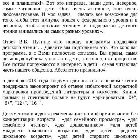
все в планшетах!» Вот это неправда, наши дети, наверное,
самые читающие дети. Они очень активные, они очень
любознательные. И моя задача – сделать все возможное для
того, чтобы этот импульс пошел с федерального уровня и в
регионы, чтобы детским чтением и поддержкой детского
чтения занимались на самых разных уровнях».
Ответ В.В. Путина: «По поводу программы поддержки
детского чтения… Давайте мы подтолкнем это. Это хорошая
программа, я с Вами полностью согласен. Вы правы, самая
читающая публика у нас - это дети, это точно, сто процентов.
Все потом погружаются в интернет, а дети - самая читающая
часть нашего общества. Абсолютно правильно».
5 декабря 2019 года Госдума единогласно в первом чтении
поддержала законопроект об отмене избыточной возрастной
маркировки произведений литературы и искусства. Книги,
фильмы и спектакли больше не будут маркироваться "0+",
"6+", "12+", "16+".
Документом вводятся рекомендации по информированию без
конкретизации возраста - «для семейного просмотра», «для
семейного чтения», «для дошкольников», «для детей
младшего школьного возраста», «для детей среднего
школьного возраста», «для детей старшего школьного